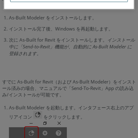
プログラムをすべて閉じてください。
As-Built Modeler をインストールします。
インストール完了後、Windows を再起動します。
次に As-Built for Revit をインストールします。
インストール
中に「Send-to-Revit」機能が、自動的に As-Built Modeler に
登録されます。
すでに As-Built for Revit（および As-Built Modeler）をインスト
ール済みの場合、マニュアルで「Send-To-Revit」App の読み込
み/インストールが可能です。
As-Built Modeler を起動します。インタフェース右上のアプ
リアイコン
をクリックします。