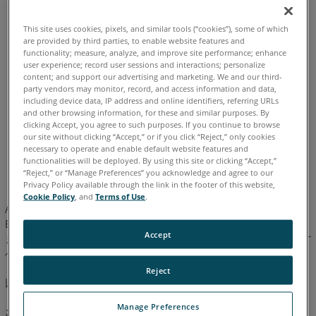
イタリア語
コリアン
スペイン語
ドイツ語
フランス語
This site uses cookies, pixels, and similar tools (“cookies”), some of which
ポルトガル語
中国語
日本語
英語
are provided by third parties, to enable website features and
functionality; measure, analyze, and improve site performance; enhance
user experience; record user sessions and interactions; personalize
content; and support our advertising and marketing. We and our third-
party vendors may monitor, record, and access information and data,
including device data, IP address and online identifiers, referring URLs
and other browsing information, for these and similar purposes. By
clicking Accept, you agree to such purposes. If you continue to browse
our site without clicking “Accept,” or if you click “Reject,” only cookies
necessary to operate and enable default website features and
functionalities will be deployed. By using this site or clicking “Accept,”
“Reject,” or “Manage Preferences” you acknowledge and agree to our
Privacy Policy available through the link in the footer of this website,
Cookie Policy
, and
Terms of Use
.
As-Built Modeler のダウンロードおよびインストールは、As-
Built for Revit 2019.2 以降ではセットアップルーチンに含まれ
Accept
ます。しかし、インストール・プロセスでは、セットアップがす
べて完了する前に再スタートを余儀なくされる。これにより
「Send-to-Revit」App がインストールされません。その場合、
Reject
以下の手順でソフトウェアをインストールしてください。
Manage Preferences
注記:
手順を実行する前に、開いているファイルを保存し不要な