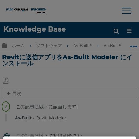
×
×
Knowledge Base
言語
グローバル階層を展開/折りたたむ
ホーム
ソフトウェア
As-Built™
As-Built™ for Au
ヘルプ
サインイン
Revitに送信アプリをAs-Built Modeler にイ
ンストール
PDF
目次
と
ヘ
し
ッ
て
ダ
As-Built
Revit
Modeler
保
ー
存
な
し