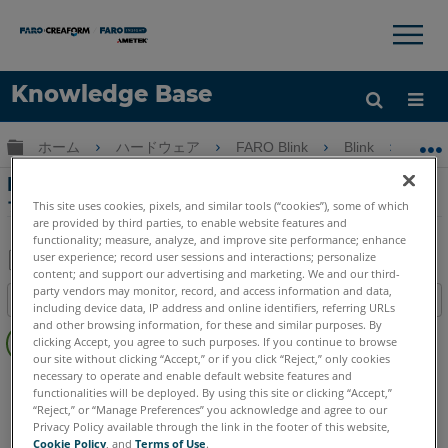
×
×
Knowledge Base
言語
グローバル階層を展開/折りたたむ
ホーム
ハードウェア
FARO Blink
Blink
F
ヘルプ
サインイン
FARO Blinkのバッテリー充電のベストプラク
ティスと使用ガイドライン
This site uses cookies, pixels, and similar tools (“cookies”), some of which
are provided by third parties, to enable website features and
functionality; measure, analyze, and improve site performance; enhance
user experience; record user sessions and interactions; personalize
content; and support our advertising and marketing. We and our third-
PDF
party vendors may monitor, record, and access information and data,
目次
including device data, IP address and online identifiers, referring URLs
と
ヘ
and other browsing information, for these and similar purposes. By
し
clicking Accept, you agree to such purposes. If you continue to browse
ッ
て
our site without clicking “Accept,” or if you click “Reject,” only cookies
ダ
necessary to operate and enable default website features and
レーザースキャナ
Blink
保
functionalities will be deployed. By using this site or clicking “Accept,”
ー
存
“Reject,” or “Manage Preferences” you acknowledge and agree to our
な
Privacy Policy available through the link in the footer of this website,
し
Cookie Policy
, and
Terms of Use
.