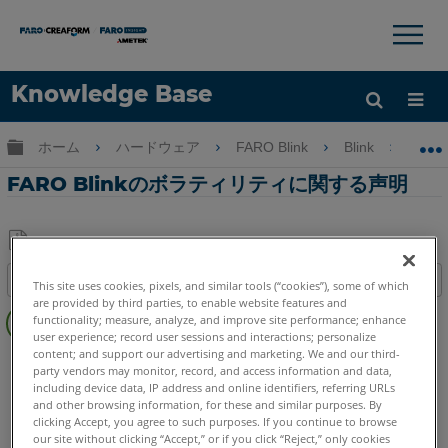
×
×
Knowledge Base
言語
グローバル階層を展開/折りたたむ
ホーム
ハードウェア
FARO Blink
Blink
F
ヘルプ
サインイン
FARO Blinkのボラティリティに関する声明
PDF
目次
This site uses cookies, pixels, and similar tools (“cookies”), some of which
と
are provided by third parties, to enable website features and
概
し
functionality; measure, analyze, and improve site performance; enhance
要
て
user experience; record user sessions and interactions; personalize
content; and support our advertising and marketing. We and our third-
レーザースキャナ
Blink
保
party vendors may monitor, record, and access information and data,
存
including device data, IP address and online identifiers, referring URLs
and other browsing information, for these and similar purposes. By
clicking Accept, you agree to such purposes. If you continue to browse
our site without clicking “Accept,” or if you click “Reject,” only cookies