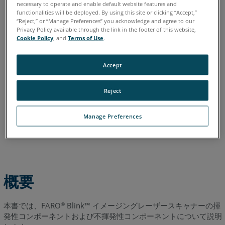
イタリア語
コリアン
スペイン語
ドイツ語
フランス語
necessary to operate and enable default website features and
functionalities will be deployed. By using this site or clicking “Accept,”
ポルトガル語
中国語
日本語
英語
“Reject,” or “Manage Preferences” you acknowledge and agree to our
Privacy Policy available through the link in the footer of this website,
Cookie Policy
, and
Terms of Use
.
Accept
Reject
Manage Preferences
概要
本書では、FARO
Blink™ イメージングレーザースキャナーの揮
®
発性コンポーネントおよび不揮発性コンポーネントについて説明