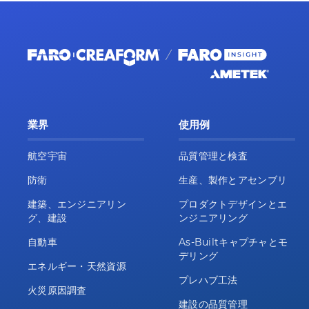
業界
使用例
航空宇宙
品質管理と検査
防衛
生産、製作とアセンブリ
建築、エンジニアリン
プロダクトデザインとエ
グ、建設
ンジニアリング
自動車
As-Builtキャプチャとモ
デリング
エネルギー・天然資源
プレハブ工法
火災原因調査
建設の品質管理