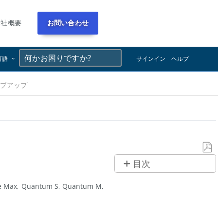
会社概要
お問い合わせ
×
×
言語
サインイン
ヘルプ
続ポップアップ
PDF
目次
と
概
し
e Max
Quantum S
Quantum M
要
て
保
ク