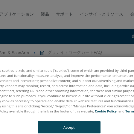
アプリケーション
製品
サポート
インサイトとリソース
Arm & ScanArm
グラナイトワークカートFAQ
es cookies, pixels, and similar tools (“cookies”), some of which are provided by third par
ures and functionality; measure, analyze, and improve site performance; enhance user
sessions and interactions; personalize content; and support our advertising and marke
rty vendors may monitor, record, and access information and data, including device da
dentifiers, referring URLs and other browsing information, for these and similar purpose
agree to such purposes. If you continue to browse our site without clicking “Accept,” or 
ly cookies necessary to operate and enable default website features and functionalities 
 using this site or clicking “Accept,” “Reject,” or “Manage Preferences” you acknowledg
Policy available through the link in the footer of this website,
Cookie Policy
, and
Term
tum X.E
Quantum S Max
Quantum M Max
Quantum E Max
Gag
cy Quantum
Titanium
Advantage
Digital Template
Accept