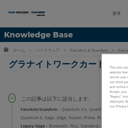
業界
言語
Knowledge Base
ヘルプ
サインイン
グローバル階層を展開/折りたたむ
ホーム
ハードウェア
FaroArm & ScanArm
Faro
グラナイトワークカートFAQ
This site us
website feat
record user 
our third-pa
and online i
Accept, you 
“Reject,” on
deployed. By
our Privacy 
FaroArm/ScanArm
Quantum X.S
Quantum X.M
Quan
Quantum E
Gage
Edge
Fusion
Prime
Platinum
Lega
Legacy Gage
Bluetooth
Plus
Standard
Power