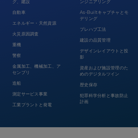
グ、建設
ンジニアリング
自動車
As-Builtキャプチャとモ
デリング
エネルギー・天然資源
プレハブ工法
火災原因調査
建設の品質管理
重機
デザインレイアウトと投
警察
影
金属加工、機械加工、ア
資産および施設管理のた
センブリ
めのデジタルツイン
造船
歴史保存
測定サービス事業
犯罪科学分析と事故防止
計画
工業プラントと発電