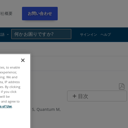
会社概要
お問い合わせ
×
×
言語
サインイン
ヘルプ
ties, to enable
 experience;
ting. We and
ta, IP address
s. By clicking
if you click
PDF
目次
will be
と
e and agree to
ヘ
s of Use
.
し
e Max
Quantum S
Quantum M
ッ
て
ダ
保