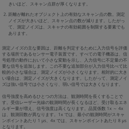
きいほど、スキャン点群が厚くなります。
距離が離れたオブジェクト上の有効なスキャン点の数。測定
ノイズが大きいほど、スキャン点の数が減ります。したがっ
て、測定ノイズは、スキャナの有効範囲を制限する要素でも
あります。
測定ノイズの主な要因は、距離を判定するために入力信号を評価
する場所であるセンサー電子装置です。すべての電子機器は、信
号処理の動作において小さな変動を示し、入力信号に不定量の不
要な信号を追加します。この不要な追加部分が入力信号比べて比
較的小さな場合は、測定ノイズが小さくなります。相対的に大き
い場合は、測定ノイズが大きくなります。したがって、測定ノイ
ズは強い信号では小さくなり、弱い信号では大きくなります。
信号強度を高めるひとつの方法は、観測時間を長くすることで
す。受信レーザー光線の観測時間が長くなるほど、受け取るエネ
ルギー量が増え、信号強度は高くなります。品質係数 1x ～ 4x
は、観測回数が異なります。1x では、最小の観測時間がスキャ
ンポイントあたり 1 µs、4x では、スキャンポイントあたり 8 µs
となります。