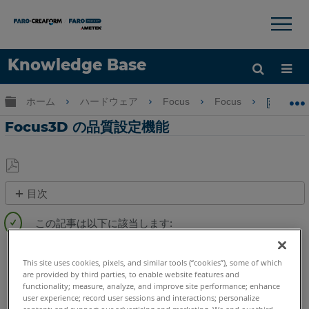
×
×
Knowledge Base
言語
グローバル階層を展開/折りたたむ
ホーム
ハードウェア
Focus
Focus
Foc
ヘルプ
サインイン
Focus3D の品質設定機能
PDF
目次
と
次
し
も
て
参
3Dレーザースキャナ
Focus S
Focus S Plus
Focus M
保
照
This site uses cookies, pixels, and similar tools (“cookies”), some of which
Focus3D
Focus3D X
Focus3D X HDR
Focus3D S
存
are provided by third parties, to enable website features and
functionality; measure, analyze, and improve site performance; enhance
user experience; record user sessions and interactions; personalize
content; and support our advertising and marketing. We and our third-