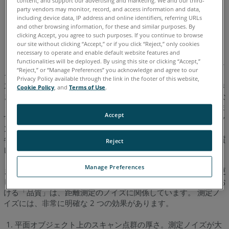
party vendors may monitor, record, and access information and data,
イタリア語
コリアン
スペイン語
ドイツ語
フランス語
including device data, IP address and online identifiers, referring URLs
and other browsing information, for these and similar purposes. By
ポルトガル語
中国語
日本語
英語
clicking Accept, you agree to such purposes. If you continue to browse
our site without clicking “Accept,” or if you click “Reject,” only cookies
necessary to operate and enable default website features and
functionalities will be deployed. By using this site or clicking “Accept,”
［品質］ - スキャン分解能が一定の場合、スキャンの品質とスキ
“Reject,” or “Manage Preferences” you acknowledge and agree to our
ャン時間に影響を与えます。ユーザーは、操作しやすい 1 つの
Privacy Policy available through the link in the footer of this website,
スライダで品質とスピードのニーズのバランスをとることができ
Cookie Policy
, and
Terms of Use
.
ます。スライドを上に動かすと、スキャンデータのノイズが少な
くなり、スキャン品質が向上しますが、スキャン時間が増加しま
Accept
す。スライダを下に動かすと、スキャン時間が短くなり、スキャ
ンプロジェクトの効率が高くなります。［品質］スライダでは、
各種の測定速度により、または追加のノイズ圧縮を適用して品質
Reject
レベルを設定します。
Manage Preferences
また、品質設定はフィルタとの関連はなく、品質スライダを変更
してもフィルタが無効になることはありません。当社の定義にお
ける「品質」は、距離測定のノイズに関係しています。 測定ノ
イズには、非常に明確な 2 つの効果があります。
平面オブジェクト上のスキャン点群の厚さ。測定ノイズが大