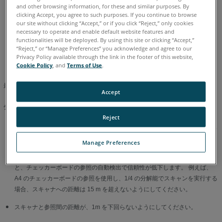
and other browsing information, for these and similar purposes. By
clicking Accept, you agree to such purposes. If you continue to browse
our site without clicking “Accept,” or if you click “Reject,” only cookies
necessary to operate and enable default website features and
イタリア語
コリアン
スペイン語
ドイツ語
フランス語
functionalities will be deployed. By using this site or clicking “Accept,”
ポルトガル語
中国語
日本語
英語
“Reject,” or “Manage Preferences” you acknowledge and agree to our
Privacy Policy available through the link in the footer of this website,
Cookie Policy
, and
Terms of Use
.
最適な参照を自動検出するために、次のことを考慮してください。
Accept
チェッカーボードの参照:
Reject
レーザー光線とチェッカーボードの参照間の投射の角度が 45° を下回らない
ようにしてください。
Manage Preferences
選択したスキャンの分解能によっては、スキャナへの距離が特定値を超える
と、チェッカーボードの参照の自動検出で信頼性が低下します。 例えば、
A4 のチェッカーボードの参照を使用し、1/4 の分解能でスキャンを実行する
場合、スキャナへの距離は 15 m を超えないようにしてください。
スキャナと参照間の距離が、1m を下回らないようにしてください。