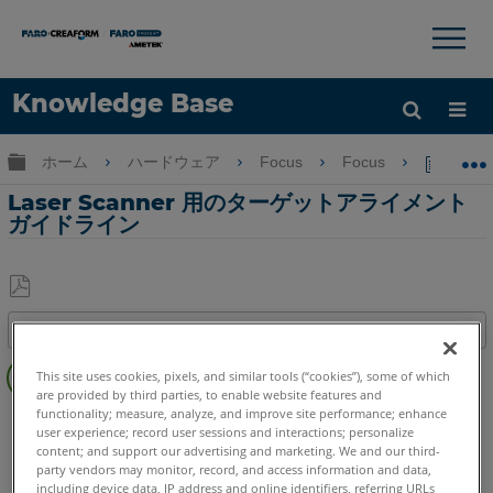
×
×
Knowledge Base
言語
グローバル階層を展開/折りたたむ
ホーム
ハードウェア
Focus
Focus
Las
ヘルプ
サインイン
Laser Scanner 用のターゲットアライメント
ガイドライン
PDF
目次
と
ヘ
し
This site uses cookies, pixels, and similar tools (“cookies”), some of which
ッ
て
are provided by third parties, to enable website features and
ダ
functionality; measure, analyze, and improve site performance; enhance
3Dレーザースキャナ
Focus Core
Focus Premium
保
user experience; record user sessions and interactions; personalize
ー
Focus Premium Max
Focus S
Focus S Plus
Focus M
存
content; and support our advertising and marketing. We and our third-
な
Focus3D
Focus3D X
Focus3D X HDR
Focus3D S
party vendors may monitor, record, and access information and data,
し
including device data, IP address and online identifiers, referring URLs