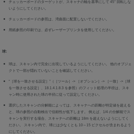
チェッカーボードのターゲットが、スキャナの軸を基準にして 45° 回転しな
いようにしてください。
チェッカーボードの参照は、湾曲面に配置しないでください。
用紙参照の印刷では、必ずレーザープリンタを使用してください。
球:
球は、スキャン内で完全に出現しているようにしてください。 他のオブジェ
クトで一部が隠れていないことを確認してください。
“［球を一致させる設定］”（［ツール］-> ［オプション］-> ［一致］->［球
を一致させる設定］、18.1.4.1.8.3 を参照）のフィット処理の半径は、スキ
ャン時に使用された球の半径に従って設定してください。
選択したスキャンの分解能によっては、スキャナへの距離が特定値を超える
と、球の参照の自動検出で信頼性が低下します。 例えば、1/4 の分解能でス
キャンを実行する場合、スキャナへの距離は 18m を超えないようにしてく
ださい。 スキャン内で、球には少なくとも 10～15 ピクセルが含まれるよう
にしてください。