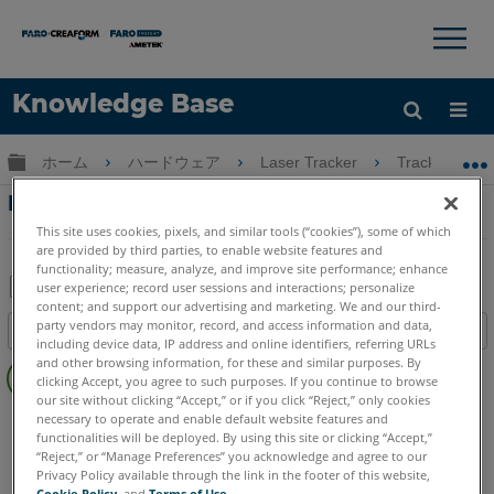
×
×
Knowledge Base
言語
グローバル階層を展開/折りたたむ
ホーム
ハードウェア
Laser Tracker
Tracker
ヘルプ
サインイン
Laser Trackerで使用する SMR ネストやツー
リングキットの校正証明書の利用可能性
This site uses cookies, pixels, and similar tools (“cookies”), some of which
are provided by third parties, to enable website features and
functionality; measure, analyze, and improve site performance; enhance
user experience; record user sessions and interactions; personalize
content; and support our advertising and marketing. We and our third-
PDF
party vendors may monitor, record, and access information and data,
目次
と
including device data, IP address and online identifiers, referring URLs
ヘ
and other browsing information, for these and similar purposes. By
し
clicking Accept, you agree to such purposes. If you continue to browse
ッ
て
our site without clicking “Accept,” or if you click “Reject,” only cookies
ダ
Laser Tracker
Vantage S
Vantage S6
Vantage E
necessary to operate and enable default website features and
保
ー
functionalities will be deployed. By using this site or clicking “Accept,”
Vantage E6
Vantage
ION
Si
X
Xi
存
“Reject,” or “Manage Preferences” you acknowledge and agree to our
な
Privacy Policy available through the link in the footer of this website,
し
Cookie Policy
, and
Terms of Use
.