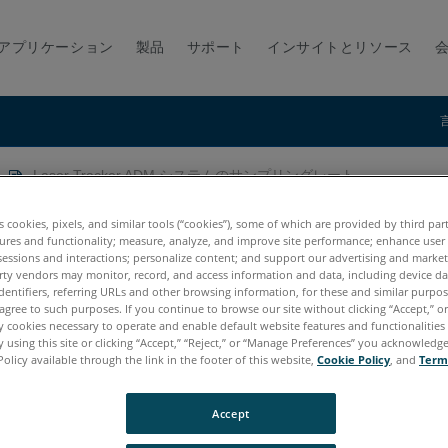
アプリケーション
製品
サポート
インサイトとリソース
Laser Tracker ADM システムのサンプリングレート
 システムのサンプリングレート
es cookies, pixels, and similar tools (“cookies”), some of which are provided by third par
ures and functionality; measure, analyze, and improve site performance; enhance user
sessions and interactions; personalize content; and support our advertising and marke
rty vendors may monitor, record, and access information and data, including device da
dentifiers, referring URLs and other browsing information, for these and similar purpose
agree to such purposes. If you continue to browse our site without clicking “Accept,” or 
ly cookies necessary to operate and enable default website features and functionalities 
 using this site or clicking “Accept,” “Reject,” or “Manage Preferences” you acknowledg
Policy available through the link in the footer of this website,
Cookie Policy
, and
Term
Accept