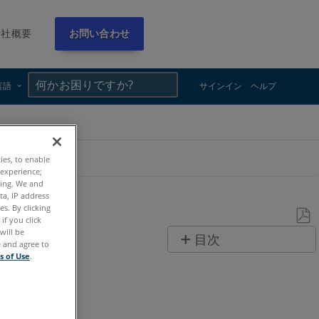
会社概要
お問い合わせ
×
×
言語
サインイン
ヘルプ
ties, to enable
 experience;
ting. We and
ta, IP address
s. By clicking
if you click
will be
PDF
目次
e and agree to
と
s of Use
.
ヘ
し
ッ
て
ダ
保