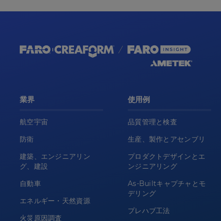
業界
使用例
航空宇宙
品質管理と検査
防衛
生産、製作とアセンブリ
建築、エンジニアリン
プロダクトデザインとエ
グ、建設
ンジニアリング
自動車
As-Builtキャプチャとモ
デリング
エネルギー・天然資源
プレハブ工法
火災原因調査