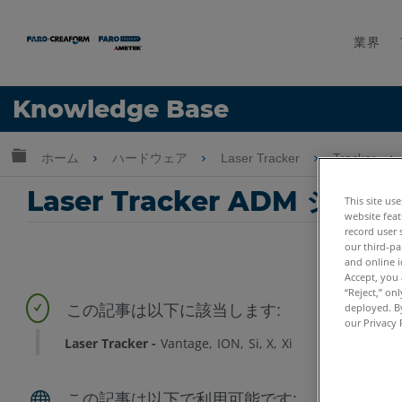
業界
言語
Knowledge Base
ヘルプ
サインイン
グローバル階層を展開/折りたたむ
ホーム
ハードウェア
Laser Tracker
Tracker
Laser Tracker ADM
This site us
website feat
record user 
our third-pa
and online i
Accept, you 
“Reject,” on
deployed. By
our Privacy 
Laser Tracker
Vantage
ION
Si
X
Xi