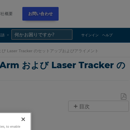
会社概要
お問い合わせ
×
×
言語
サインイン
ヘルプ
rm および Laser Tracker のセットアップおよびアライメント
Arm および Laser Tracker の
PDF
目次
と
概
し
要
て
ties, to enable