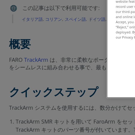
website feat
record user 
our third-pa
and online i
イタリア語
コリアン
スペイン語
ドイツ語
フランス語
Accept, you 
“Reject,” on
deployed. By
our Privacy 
概要
FARO
TrackArm
は、非常に柔軟なポータブル 3D 測定機
をシームレスに組み合わせる事で、最も困難な測定
クイックステップ
TrackArm システムを使用するには、数分かけて
TrackArm SMR キットを用いて FaroArm 
TrackArm キットのパーツ番号が付いています。