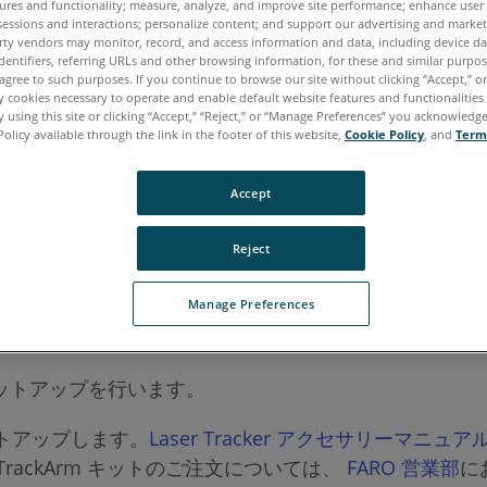
ures and functionality; measure, analyze, and improve site performance; enhance user
sessions and interactions; personalize content; and support our advertising and marke
rty vendors may monitor, record, and access information and data, including device da
dentifiers, referring URLs and other browsing information, for these and similar purpose
ポルトガル語
中国語
日本語
英語
agree to such purposes. If you continue to browse our site without clicking “Accept,” or 
ly cookies necessary to operate and enable default website features and functionalities 
 using this site or clicking “Accept,” “Reject,” or “Manage Preferences” you acknowledg
Policy available through the link in the footer of this website,
Cookie Policy
, and
Term
Accept
器です。70 メートル範囲と最大 12 フィートのプローブ到達範囲
を簡単に行うと同時に、測量の精度を提供します。
Reject
Manage Preferences
セットアップを行います。
をセットアップします。
Laser Tracker アクセサリーマニュア
TrackArm キットのご注文については、
FARO 営業部
に