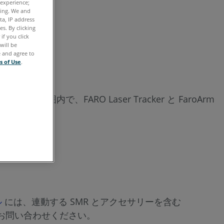
 experience;
保
ク
ting. We and
存
ta, IP address
イ
s. By clicking
ッ
if you click
will be
ク
e and agree to
ス
s of Use
.
テ
ッ
内で、FARO Laser Tracker と FaroArm
プ
詳
細
ヒ
ン
ト:
ル
には、連動する SMR とアクセサリーを含む
次
お問い合わせください。
も