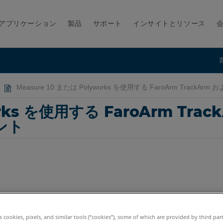
アプリケーション
製品
サポート
インサイトとリソース
Measure 10 または Polyworks を使用する FaroArm TrackA
rks を使用する FaroArm Track
ント
age E6
Vantage
ION
Si
X
Xi
es cookies, pixels, and similar tools (“cookies”), some of which are provided by third par