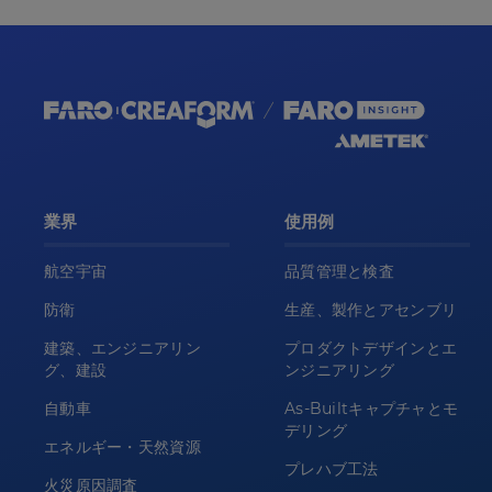
業界
使用例
航空宇宙
品質管理と検査
防衛
生産、製作とアセンブリ
建築、エンジニアリン
プロダクトデザインとエ
グ、建設
ンジニアリング
自動車
As-Builtキャプチャとモ
デリング
エネルギー・天然資源
プレハブ工法
火災原因調査