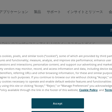
アプリケーション
製品
サポート
インサイトとリソース
O Orbis のユーザーマニュアルおよびクイックスタートガイド
ーマニュアルおよびクイックスタート
es cookies, pixels, and similar tools (“cookies”), some of which are provided by third par
ures and functionality; measure, analyze, and improve site performance; enhance user
sessions and interactions; personalize content; and support our advertising and marke
rty vendors may monitor, record, and access information and data, including device da
dentifiers, referring URLs and other browsing information, for these and similar purpose
agree to such purposes. If you continue to browse our site without clicking “Accept,” or 
ly cookies necessary to operate and enable default website features and functionalities 
 using this site or clicking “Accept,” “Reject,” or “Manage Preferences” you acknowledg
Policy available through the link in the footer of this website,
Cookie Policy
, and
Term
Accept