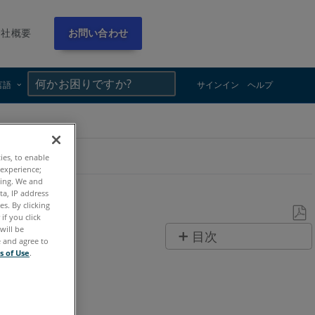
会社概要
お問い合わせ
×
×
言語
サインイン
ヘルプ
ガイド
ties, to enable
 experience;
ting. We and
ta, IP address
s. By clicking
if you click
will be
PDF
目次
e and agree to
と
s of Use
.
ヘ
し
ッ
て
ダ
保