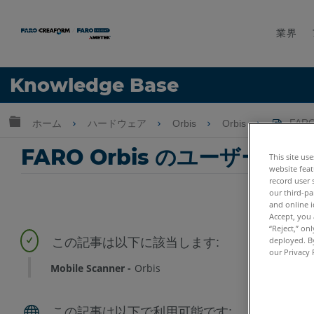
業界
言語
Knowledge Base
ヘルプ
サインイン
グローバル階層を展開/折りたたむ
ホーム
ハードウェア
Orbis
Orbis
FAR
FARO Orbis のユーザ
This site us
website feat
record user 
our third-pa
and online i
Accept, you 
“Reject,” on
deployed. By
our Privacy 
Mobile Scanner
Orbis