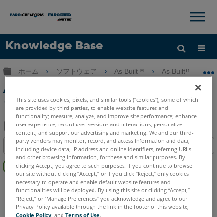
×
×
Knowledge Base
言語
グローバル階層を展開/折りたたむ
ホーム
ソフトウェア
As-Built™
As-Built™ for Au
ヘルプ
サインイン
As-Built for AutoCADフィーチャーデータチ
ュートリアル-ファサード損傷マッピング
This site uses cookies, pixels, and similar tools (“cookies”), some of which
are provided by third parties, to enable website features and
functionality; measure, analyze, and improve site performance; enhance
user experience; record user sessions and interactions; personalize
content; and support our advertising and marketing. We and our third-
PDF
party vendors may monitor, record, and access information and data,
目次
including device data, IP address and online identifiers, referring URLs
と
ヘ
and other browsing information, for these and similar purposes. By
し
clicking Accept, you agree to such purposes. If you continue to browse
ッ
て
our site without clicking “Accept,” or if you click “Reject,” only cookies
ダ
necessary to operate and enable default website features and
As-Built
AutoCAD
保
functionalities will be deployed. By using this site or clicking “Accept,”
ー
存
“Reject,” or “Manage Preferences” you acknowledge and agree to our
な
Privacy Policy available through the link in the footer of this website,
し
Cookie Policy
, and
Terms of Use
.