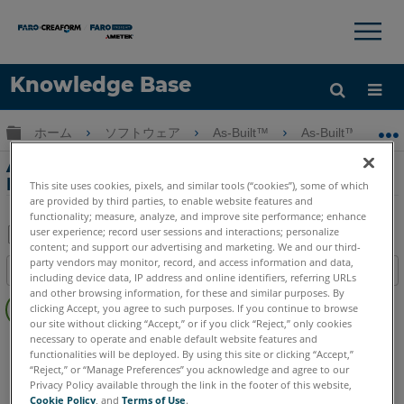
×
×
Knowledge Base
言語
グローバル階層を展開/折りたたむ
ホーム
ソフトウェア
As-Built™
As-Built™ for Au
ヘルプ
サインイン
As-Built for AutoCAD Software概要As-
Builtトータルステーションインターフェイス
This site uses cookies, pixels, and similar tools (“cookies”), some of which
are provided by third parties, to enable website features and
functionality; measure, analyze, and improve site performance; enhance
user experience; record user sessions and interactions; personalize
content; and support our advertising and marketing. We and our third-
PDF
party vendors may monitor, record, and access information and data,
目次
including device data, IP address and online identifiers, referring URLs
と
ヘ
and other browsing information, for these and similar purposes. By
し
clicking Accept, you agree to such purposes. If you continue to browse
ッ
て
our site without clicking “Accept,” or if you click “Reject,” only cookies
ダ
necessary to operate and enable default website features and
As-Built
AutoCAD
保
functionalities will be deployed. By using this site or clicking “Accept,”
ー
存
“Reject,” or “Manage Preferences” you acknowledge and agree to our
な
Privacy Policy available through the link in the footer of this website,
し
Cookie Policy
, and
Terms of Use
.