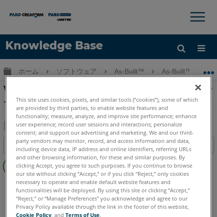
×
×
Knowledge Base
言語
グローバル階層を展開/折りたたむ
ホーム
ソフトウェア
As-Built™
As-Built™ for Au
ヘルプ
サインイン
Webinar- As-Builtのモデリングパイプとビー
ムのためのツール-一般的な紹介
This site uses cookies, pixels, and similar tools (“cookies”), some of which
are provided by third parties, to enable website features and
functionality; measure, analyze, and improve site performance; enhance
user experience; record user sessions and interactions; personalize
content; and support our advertising and marketing. We and our third-
PDF
party vendors may monitor, record, and access information and data,
目次
including device data, IP address and online identifiers, referring URLs
と
ヘ
and other browsing information, for these and similar purposes. By
し
clicking Accept, you agree to such purposes. If you continue to browse
ッ
て
our site without clicking “Accept,” or if you click “Reject,” only cookies
ダ
necessary to operate and enable default website features and
As-Built
AutoCAD
保
functionalities will be deployed. By using this site or clicking “Accept,”
ー
存
“Reject,” or “Manage Preferences” you acknowledge and agree to our
な
Privacy Policy available through the link in the footer of this website,
し
Cookie Policy
, and
Terms of Use
.