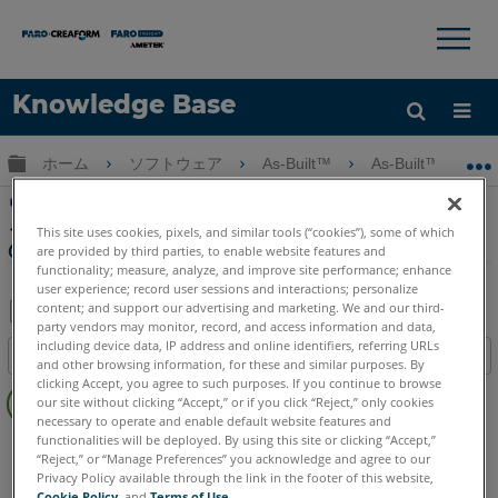
×
×
Knowledge Base
言語
グローバル階層を展開/折りたたむ
ホーム
ソフトウェア
As-Built™
As-Built™ for Au
ヘルプ
サインイン
ウェブセミナー文化遺産の分野で使用されてい
るfor AutoCAD Software As-Builtされたも
This site uses cookies, pixels, and similar tools (“cookies”), some of which
の
are provided by third parties, to enable website features and
functionality; measure, analyze, and improve site performance; enhance
user experience; record user sessions and interactions; personalize
content; and support our advertising and marketing. We and our third-
party vendors may monitor, record, and access information and data,
PDF
including device data, IP address and online identifiers, referring URLs
目次
and other browsing information, for these and similar purposes. By
と
ヘ
clicking Accept, you agree to such purposes. If you continue to browse
し
our site without clicking “Accept,” or if you click “Reject,” only cookies
ッ
て
necessary to operate and enable default website features and
ダ
functionalities will be deployed. By using this site or clicking “Accept,”
As-Built
AutoCAD
保
“Reject,” or “Manage Preferences” you acknowledge and agree to our
ー
存
Privacy Policy available through the link in the footer of this website,
な
Cookie Policy
, and
Terms of Use
.