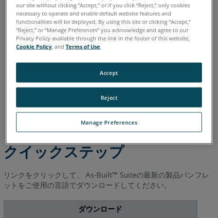
イタリア語
コリアン
スペイン語
ドイツ語
フランス語
our site without clicking “Accept,” or if you click “Reject,” only cookies
プ
necessary to operate and enable default website features and
ポルトガル語
中国語
日本語
英語
functionalities will be deployed. By using this site or clicking “Accept,”
“Reject,” or “Manage Preferences” you acknowledge and agree to our
Privacy Policy available through the link in the footer of this website,
Cookie Policy
, and
Terms of Use
.
Accept
Reject
Manage Preferences
クイックステップ
リンクをクリックして、 As-Built™ Suiteの最新の製品パンフレ
ットをご使用の言語でダウンロードしてください。
ダウンロード