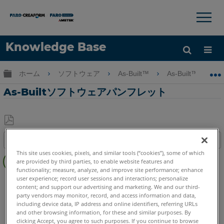
×
×
Knowledge Base
言語
グローバル階層を展開/折りたたむ
ホーム
ソフトウェア
As-Built™
As-Built™ for Au
ヘルプ
サインイン
As-Builtソフトウェアパンフレット
PDF
目次
と
This site uses cookies, pixels, and similar tools (“cookies”), some of which
ク
し
are provided by third parties, to enable website features and
イ
て
functionality; measure, analyze, and improve site performance; enhance
ッ
user experience; record user sessions and interactions; personalize
As-Built
Revit
保
ク
content; and support our advertising and marketing. We and our third-
存
party vendors may monitor, record, and access information and data,
ス
including device data, IP address and online identifiers, referring URLs
テ
and other browsing information, for these and similar purposes. By
ッ
clicking Accept, you agree to such purposes. If you continue to browse