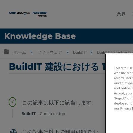
業界
言語
Knowledge Base
ヘルプ
サインイン
グローバル階層を展開/折りたたむ
ホーム
ソフトウェア
BuildIT
BuildIT Constructi
BuildIT 建設における 10-CS
This site us
website feat
record user 
our third-pa
and online i
Accept, you 
“Reject,” on
deployed. By
our Privacy 
BuildIT
Construction