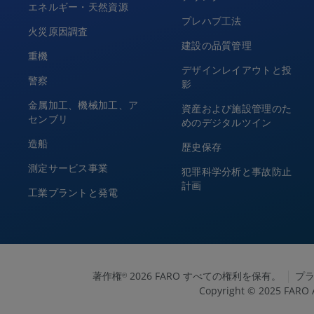
エネルギー・天然資源
プレハブ工法
火災原因調査
建設の品質管理
重機
デザインレイアウトと投
警察
影
金属加工、機械加工、ア
資産および施設管理のた
センブリ
めのデジタルツイン
造船
歴史保存
測定サービス事業
犯罪科学分析と事故防止
計画
工業プラントと発電
著作権
2026 FARO すべての権利を保有。
プ
©
Copyright © 2025 FARO A