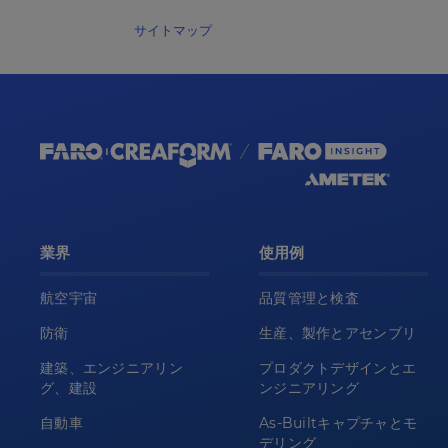
サイトマップ
業界
使用例
航空宇宙
品質管理と検査
防衛
生産、製作とアセンブリ
建築、エンジニアリン
プロダクトデザインとエ
グ、建設
ンジニアリング
自動車
As-Builtキャプチャとモ
デリング