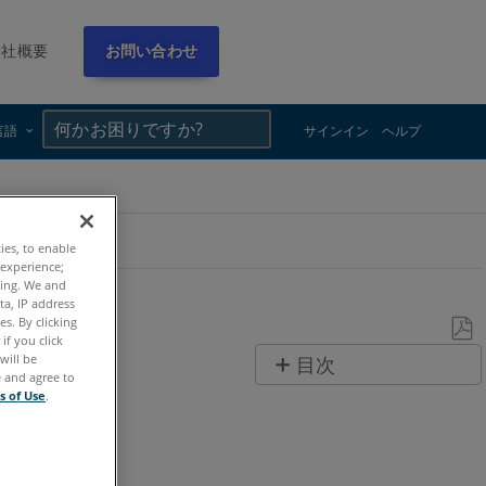
会社概要
お問い合わせ
×
×
言語
サインイン
ヘルプ
ties, to enable
 experience;
ting. We and
ta, IP address
s. By clicking
if you click
PDF
will be
目次
e and agree to
と
ヘ
s of Use
.
し
ッ
て
ダ
保