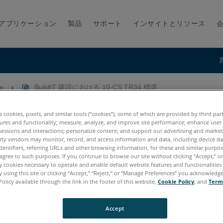
アプリケーション
製品
サポート
インサイトとリソース
on
BuildIT 建設における 10-CS TR34 標準
 TR34 標準
es cookies, pixels, and similar tools (“cookies”), some of which are provided by third par
ures and functionality; measure, analyze, and improve site performance; enhance user
sessions and interactions; personalize content; and support our advertising and marke
rty vendors may monitor, record, and access information and data, including device da
dentifiers, referring URLs and other browsing information, for these and similar purpose
agree to such purposes. If you continue to browse our site without clicking “Accept,” or 
ly cookies necessary to operate and enable default website features and functionalities 
 using this site or clicking “Accept,” “Reject,” or “Manage Preferences” you acknowledg
Policy available through the link in the footer of this website,
Cookie Policy
, and
Term
Accept