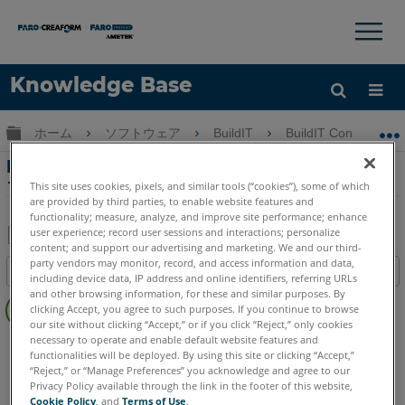
×
×
Knowledge Base
言語
グローバル階層を展開/折りたたむ
ホーム
ソフトウェア
BuildIT
BuildIT Construction
ヘルプ
サインイン
BuildIT ConstructionによるCADベースのア
ライメントへのスキャンのアライメント
This site uses cookies, pixels, and similar tools (“cookies”), some of which
are provided by third parties, to enable website features and
functionality; measure, analyze, and improve site performance; enhance
user experience; record user sessions and interactions; personalize
content; and support our advertising and marketing. We and our third-
PDF
party vendors may monitor, record, and access information and data,
目次
including device data, IP address and online identifiers, referring URLs
と
ヘ
and other browsing information, for these and similar purposes. By
し
clicking Accept, you agree to such purposes. If you continue to browse
ッ
て
our site without clicking “Accept,” or if you click “Reject,” only cookies
ダ
necessary to operate and enable default website features and
BuildIT
Construction
保
functionalities will be deployed. By using this site or clicking “Accept,”
ー
存
“Reject,” or “Manage Preferences” you acknowledge and agree to our
な
Privacy Policy available through the link in the footer of this website,
し
Cookie Policy
, and
Terms of Use
.