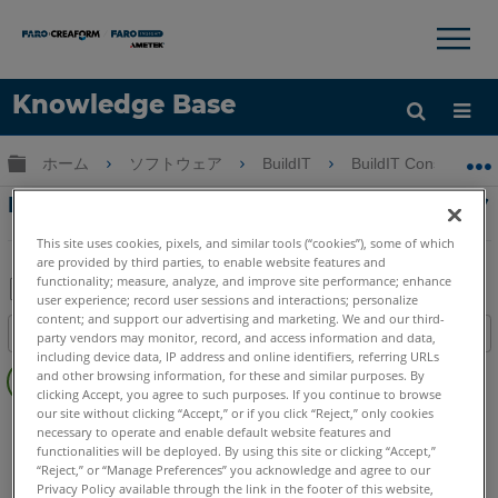
×
×
Knowledge Base
言語
グローバル階層を展開/折りたたむ
ホーム
ソフトウェア
BuildIT
BuildIT Construction
ヘルプ
サインイン
BuildITでスキャンされた点群を含むプロジェク
トを開くとソフトウェアがクラッシュする
This site uses cookies, pixels, and similar tools (“cookies”), some of which
are provided by third parties, to enable website features and
functionality; measure, analyze, and improve site performance; enhance
user experience; record user sessions and interactions; personalize
PDF
content; and support our advertising and marketing. We and our third-
目次
party vendors may monitor, record, and access information and data,
と
including device data, IP address and online identifiers, referring URLs
ヘ
し
and other browsing information, for these and similar purposes. By
ッ
clicking Accept, you agree to such purposes. If you continue to browse
て
ダ
our site without clicking “Accept,” or if you click “Reject,” only cookies
BuildIT
Construction
Metrology
保
necessary to operate and enable default website features and
ー
存
functionalities will be deployed. By using this site or clicking “Accept,”
な
“Reject,” or “Manage Preferences” you acknowledge and agree to our
Privacy Policy available through the link in the footer of this website,
し