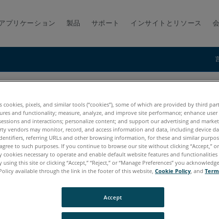
アプリケーション
製品
サポート
インサイトとリソース
BuildITとの間で変換マトリックスを渡す方法
リックスを渡す方法
es cookies, pixels, and similar tools (“cookies”), some of which are provided by third par
ures and functionality; measure, analyze, and improve site performance; enhance user
sessions and interactions; personalize content; and support our advertising and marke
rty vendors may monitor, record, and access information and data, including device da
dentifiers, referring URLs and other browsing information, for these and similar purpose
agree to such purposes. If you continue to browse our site without clicking “Accept,” or 
ly cookies necessary to operate and enable default website features and functionalities 
 using this site or clicking “Accept,” “Reject,” or “Manage Preferences” you acknowledg
Policy available through the link in the footer of this website,
Cookie Policy
, and
Term
Accept