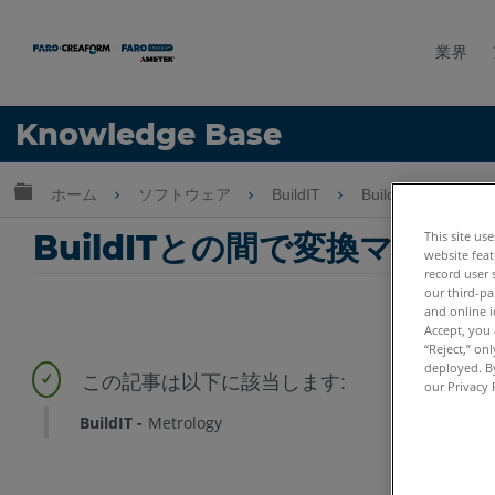
業界
言語
Knowledge Base
ヘルプ
サインイン
グローバル階層を展開/折りたたむ
ホーム
ソフトウェア
BuildIT
BuildIT Metrology
BuildITとの間で変換マト
This site us
website feat
record user 
our third-pa
and online i
Accept, you 
“Reject,” on
deployed. By
our Privacy 
BuildIT
Metrology