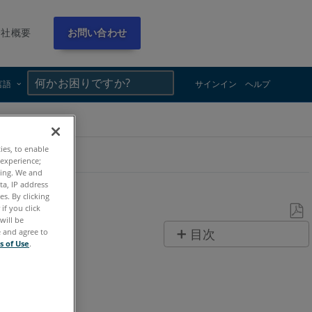
会社概要
お問い合わせ
×
×
言語
サインイン
ヘルプ
ties, to enable
 experience;
ting. We and
ta, IP address
s. By clicking
if you click
will be
PDF
e and agree to
目次
s of Use
.
と
ヘ
し
ッ
て
ダ
保