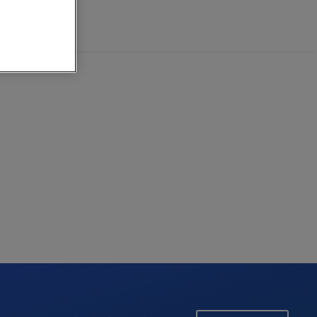
ー
存
な
し