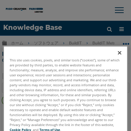
×
×
Knowledge Base
言語
グローバル階層を展開/折りたたむ
ホーム
ソフトウェア
BuildIT
BuildIT Metrology
ヘルプ
サインイン
BuildIT Metrologyでのレコード自動クラウド
の使用
This site uses cookies, pixels, and similar tools (“cookies”), some of which
are provided by third parties, to enable website features and
functionality; measure, analyze, and improve site performance; enhance
user experience; record user sessions and interactions; personalize
content; and support our advertising and marketing. We and our third-
PDF
party vendors may monitor, record, and access information and data,
目次
including device data, IP address and online identifiers, referring URLs
と
ヘ
and other browsing information, for these and similar purposes. By
し
clicking Accept, you agree to such purposes. If you continue to browse
ッ
て
our site without clicking “Accept,” or if you click “Reject,” only cookies
ダ
necessary to operate and enable default website features and
BuildIT
Metrology
保
functionalities will be deployed. By using this site or clicking “Accept,”
ー
存
“Reject,” or “Manage Preferences” you acknowledge and agree to our
な
Privacy Policy available through the link in the footer of this website,
し
Cookie Policy
, and
Terms of Use
.