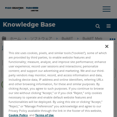
×
×
Knowledge Base
言語
グローバル階層を展開/折りたたむ
ホーム
ソフトウェア
BuildIT
BuildIT Metrology
ヘルプ
サインイン
新BuildIT Metrology
This site uses cookies, pixels, and similar tools (“cookies”), some of which
are provided by third parties, to enable website features and
functionality; measure, analyze, and improve site performance; enhance
user experience; record user sessions and interactions; personalize
PDF
content; and support our advertising and marketing. We and our third-
目次
party vendors may monitor, record, and access information and data,
と
ヘ
including device data, IP address and online identifiers, referring URLs
し
and other browsing information, for these and similar purposes. By
ッ
て
clicking Accept, you agree to such purposes. If you continue to browse
ダ
our site without clicking “Accept,” or if you click “Reject,” only cookies
BuildIT
Metrology
保
necessary to operate and enable default website features and
ー
存
functionalities will be deployed. By using this site or clicking “Accept,”
な
“Reject,” or “Manage Preferences” you acknowledge and agree to our
し
Privacy Policy available through the link in the footer of this website,
Cookie Policy
, and
Terms of Use
.