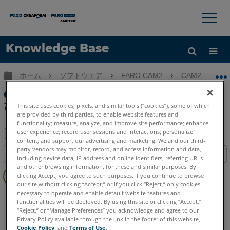
×
×
Knowledge Base
言語
グローバル階層を展開/折りたたむ
ホーム
ソフトウェア
FARO CAM2
CAM2
ヘルプ
サインイン
CAM2テンプレートモードでイメージを使用し
たQuickToolsの作成
This site uses cookies, pixels, and similar tools (“cookies”), some of which
are provided by third parties, to enable website features and
functionality; measure, analyze, and improve site performance; enhance
user experience; record user sessions and interactions; personalize
content; and support our advertising and marketing. We and our third-
PDF
party vendors may monitor, record, and access information and data,
目次
including device data, IP address and online identifiers, referring URLs
と
ヘ
and other browsing information, for these and similar purposes. By
し
clicking Accept, you agree to such purposes. If you continue to browse
ッ
て
our site without clicking “Accept,” or if you click “Reject,” only cookies
ダ
necessary to operate and enable default website features and
CAM2
2026
2025
2024
2023
2021
2020
2019
2018
保
functionalities will be deployed. By using this site or clicking “Accept,”
ー
存
“Reject,” or “Manage Preferences” you acknowledge and agree to our
な
Privacy Policy available through the link in the footer of this website,
し
Cookie Policy
, and
Terms of Use
.