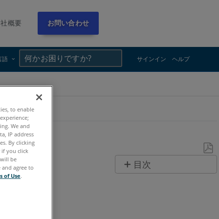
会社概要
お問い合わせ
×
×
言語
サインイン
ヘルプ
ties, to enable
 experience;
ting. We and
ta, IP address
s. By clicking
if you click
will be
PDF
目次
e and agree to
と
s of Use
.
ヘ
し
ッ
て
ダ
保