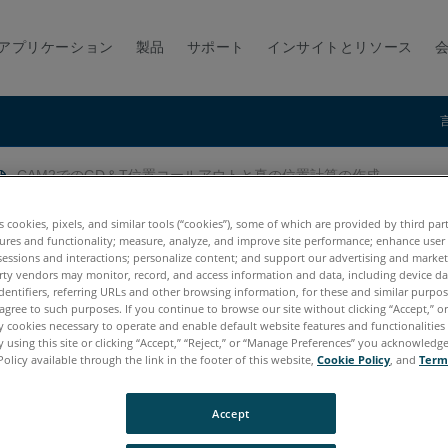
アプリケーション
製品
サポート
インサイトとリソース
CAM2でのGD＆T位置コールアウトと真の位置計算の作成
ルアウトと真の位置計算の作成
es cookies, pixels, and similar tools (“cookies”), some of which are provided by third par
ures and functionality; measure, analyze, and improve site performance; enhance user
sessions and interactions; personalize content; and support our advertising and marke
rty vendors may monitor, record, and access information and data, including device da
dentifiers, referring URLs and other browsing information, for these and similar purpose
agree to such purposes. If you continue to browse our site without clicking “Accept,” or 
ly cookies necessary to operate and enable default website features and functionalities 
 using this site or clicking “Accept,” “Reject,” or “Manage Preferences” you acknowledg
Policy available through the link in the footer of this website,
Cookie Policy
, and
Term
Accept