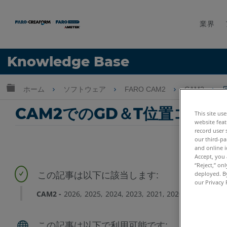
業界
言語
Knowledge Base
ヘルプ
サインイン
グローバル階層を展開/折りたたむ
ホーム
ソフトウェア
FARO CAM2
CAM2
CAM2でのGD＆T位置コー
This site us
website feat
record user 
our third-pa
and online i
Accept, you 
“Reject,” on
deployed. By
our Privacy 
CAM2
2026
2025
2024
2023
2021
2020
2019
2018