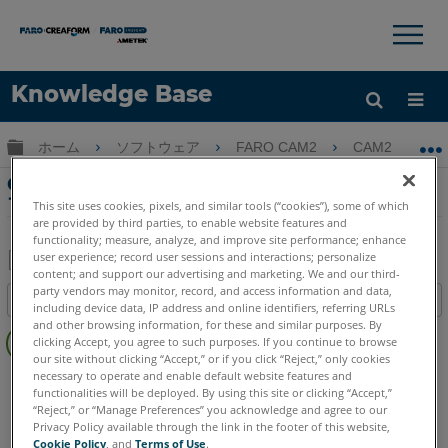
×
×
Knowledge Base
言語
グローバル階層を展開/折りたたむ
ホーム
ソフトウェア
FARO CAM2
CAM2
ヘルプ
サインイン
CAM2でのライングループコールアウトのGDT
プロファイルの作成
This site uses cookies, pixels, and similar tools (“cookies”), some of which
are provided by third parties, to enable website features and
functionality; measure, analyze, and improve site performance; enhance
user experience; record user sessions and interactions; personalize
content; and support our advertising and marketing. We and our third-
PDF
party vendors may monitor, record, and access information and data,
目次
including device data, IP address and online identifiers, referring URLs
と
ヘ
and other browsing information, for these and similar purposes. By
し
clicking Accept, you agree to such purposes. If you continue to browse
ッ
て
our site without clicking “Accept,” or if you click “Reject,” only cookies
ダ
necessary to operate and enable default website features and
CAM2
2026
2025
2024
2023
2021
2020
2019
2018
保
functionalities will be deployed. By using this site or clicking “Accept,”
ー
存
“Reject,” or “Manage Preferences” you acknowledge and agree to our
な
Privacy Policy available through the link in the footer of this website,
し
Cookie Policy
, and
Terms of Use
.