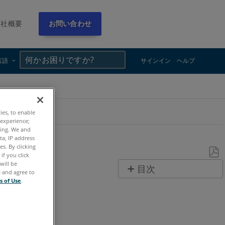
会社概要
お問い合わせ
×
×
言語
サインイン
ヘルプ
ties, to enable
 experience;
ting. We and
ta, IP address
s. By clicking
if you click
will be
PDF
目次
e and agree to
と
s of Use
.
ヘ
し
ッ
て
ダ
保