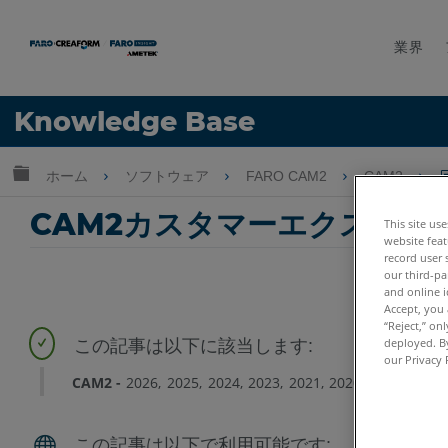
業界
言語
Knowledge Base
ヘルプ
サインイン
グローバル階層を展開/折りたたむ
ホーム
ソフトウェア
FARO CAM2
CAM2
CAM2カスタマーエクスペリ
This site us
website feat
record user 
our third-pa
and online i
Accept, you 
“Reject,” on
deployed. By
our Privacy 
CAM2
2026
2025
2024
2023
2021
2020
2019
2018