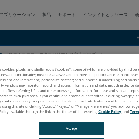
アプリケーション
製品
サポート
インサイトとリソース
CAM2カスタマーエクスペリエンス向上プログラム
エンス向上プログラム
es cookies, pixels, and similar tools (“cookies”), some of which are provided by third par
ures and functionality; measure, analyze, and improve site performance; enhance user
sessions and interactions; personalize content; and support our advertising and marke
rty vendors may monitor, record, and access information and data, including device da
dentifiers, referring URLs and other browsing information, for these and similar purpose
agree to such purposes. If you continue to browse our site without clicking “Accept,” or 
ly cookies necessary to operate and enable default website features and functionalities 
 using this site or clicking “Accept,” “Reject,” or “Manage Preferences” you acknowledg
Policy available through the link in the footer of this website,
Cookie Policy
, and
Term
Accept