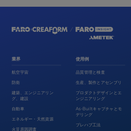
業界
使用例
航空宇宙
品質管理と検査
防衛
生産、製作とアセンブリ
建築、エンジニアリン
プロダクトデザインとエ
グ、建設
ンジニアリング
自動車
As-Builtキャプチャとモ
デリング
エネルギー・天然資源
プレハブ工法
火災原因調査