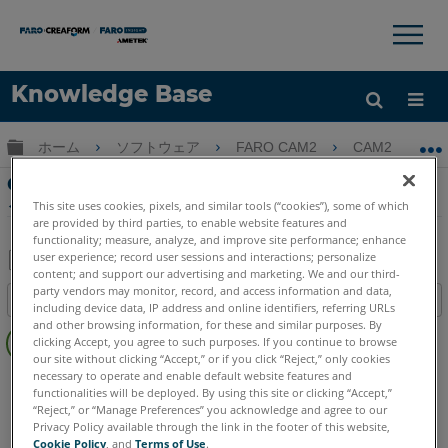
×
×
Knowledge Base
言語
グローバル階層を展開/折りたたむ
ホーム
ソフトウェア
FARO CAM2
CAM2
ヘルプ
サインイン
CAM2 CADへのサーフェスポイントを測定す
る際のdNと3D距離の差
This site uses cookies, pixels, and similar tools (“cookies”), some of which
are provided by third parties, to enable website features and
functionality; measure, analyze, and improve site performance; enhance
user experience; record user sessions and interactions; personalize
content; and support our advertising and marketing. We and our third-
PDF
party vendors may monitor, record, and access information and data,
目次
including device data, IP address and online identifiers, referring URLs
と
ヘ
and other browsing information, for these and similar purposes. By
し
clicking Accept, you agree to such purposes. If you continue to browse
ッ
て
our site without clicking “Accept,” or if you click “Reject,” only cookies
ダ
necessary to operate and enable default website features and
CAM2
2026
2025
2024
2023
2021
2020
2019
2018
保
functionalities will be deployed. By using this site or clicking “Accept,”
ー
存
“Reject,” or “Manage Preferences” you acknowledge and agree to our
な
Privacy Policy available through the link in the footer of this website,
し
Cookie Policy
, and
Terms of Use
.