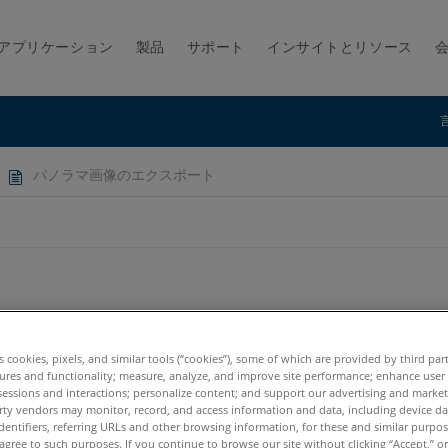
アプリケーション
製品
サポート
インサイトとリソース
パノラマ画像のエクスポート
es cookies, pixels, and similar tools (“cookies”), some of which are provided by third par
ures and functionality; measure, analyze, and improve site performance; enhance user
sessions and interactions; personalize content; and support our advertising and marke
rty vendors may monitor, record, and access information and data, including device da
dentifiers, referring URLs and other browsing information, for these and similar purpose
agree to such purposes. If you continue to browse our site without clicking “Accept,” or 