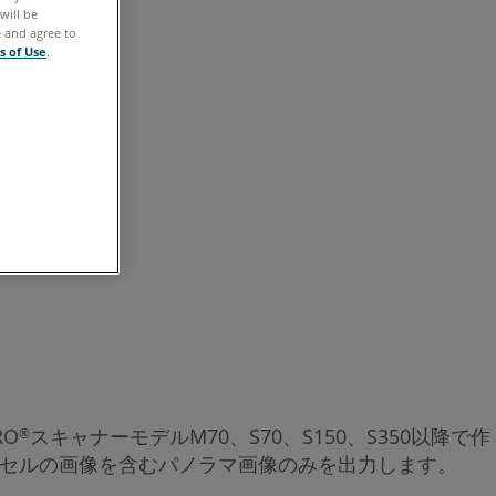
存
細
will be
e and agree to
s of Use
.
参
照
RO
スキャナーモデルM70、S70、S150、S350以降で作
®
クセルの画像を含むパノラマ画像のみを出力します。