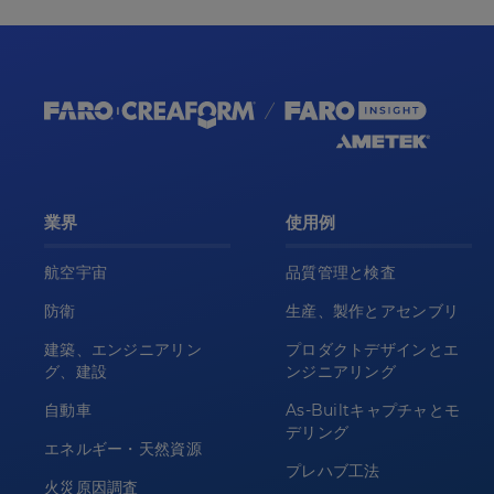
業界
使用例
航空宇宙
品質管理と検査
防衛
生産、製作とアセンブリ
建築、エンジニアリン
プロダクトデザインとエ
グ、建設
ンジニアリング
自動車
As-Builtキャプチャとモ
デリング
エネルギー・天然資源
プレハブ工法
火災原因調査