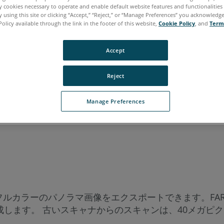
ly cookies necessary to operate and enable default website features and functionalities 
 using this site or clicking “Accept,” “Reject,” or “Manage Preferences” you acknowledg
Policy available through the link in the footer of this website,
Cookie Policy
, and
Term
Accept
Reject
Manage Preferences
接フルカラーのパノラマ画像をエクスポートできます。FA
成します。 古いスキャナからのスキャンは、40メガピ