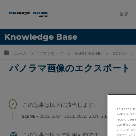
業界
言語
Knowledge Base
ヘルプ
サインイン
グローバル階層を展開/折りたたむ
ホーム
ソフトウェア
FARO SCENE
SCENE
パノラマ画像のエクスポート
This site us
website feat
SCENE
2025
2024
2023
2022
2021
2020
2019
2018
record user 
our third-pa
and online i
Accept, you 