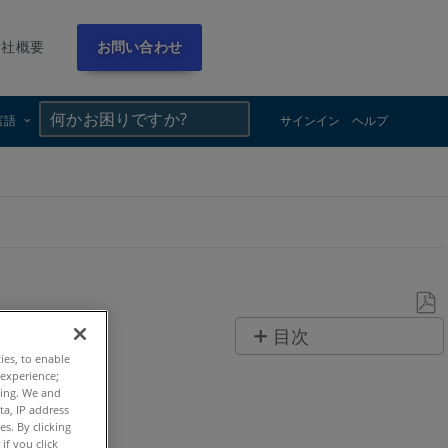
会社概要
お問い合わせ
×
×
言語
サインイン
ヘルプ
PDF
目次
と
ties, to enable
概
 experience;
し
要
ting. We and
て
ta, IP address
s. By clicking
保
詳
if you click