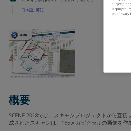
“Reject,” on
deployed. By
日本語
英語
our Privacy 
概要
SCENE 2018では、スキャンプロジェクトから直
成されたスキャンは、165メガピクセルの画像を作