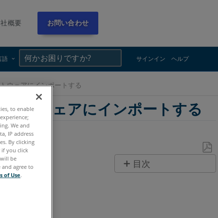
会社概要
お問い合わせ
×
×
言語
サインイン
ヘルプ
ィソフトウェアにインポートする
ーティソフトウェアにインポートする
ties, to enable
 experience;
ting. We and
ta, IP address
s. By clicking
if you click
will be
PDF
目次
e and agree to
と
s of Use
.
ヘ
し
ッ
て
ダ
保