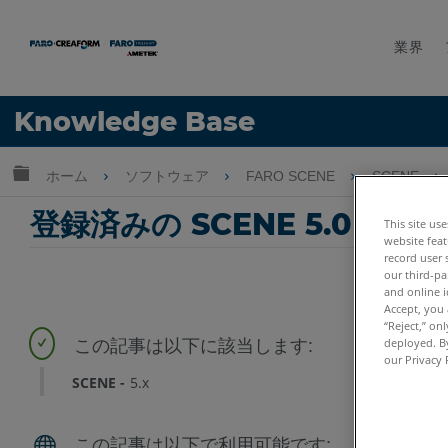
業界
言語
Knowledge Base
ヘルプ
サインイン
グローバル階層を展開/折りたたむ
ホーム
ソフトウェア
FARO SCENE
SCENE
登録済みの SCENE 5.0 
This site us
website feat
record user 
our third-pa
and online i
Accept, you 
“Reject,” on
deployed. By
our Privacy 
SCENE
5.x