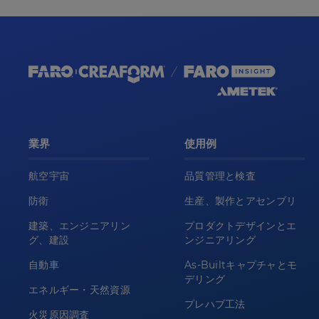
業界
使用例
航空宇宙
品質管理と検査
防衛
生産、製作とアセンブリ
建築、エンジニアリン
プロダクトデザインとエ
グ、建設
ンジニアリング
自動車
As-Builtキャプチャとモ
デリング
エネルギー・天然資源
プレハブ工法
火災原因調査