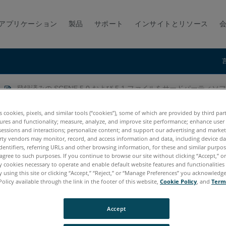
アプリケーション
製品
サポート
インサイトとリソース
登録済みの SCENE 5.0 および 5.1 ファイルをサードパーテ
および 5.1 ファイルをサードパ
es cookies, pixels, and similar tools (“cookies”), some of which are provided by third par
ures and functionality; measure, analyze, and improve site performance; enhance user
sessions and interactions; personalize content; and support our advertising and marke
rty vendors may monitor, record, and access information and data, including device da
dentifiers, referring URLs and other browsing information, for these and similar purpose
agree to such purposes. If you continue to browse our site without clicking “Accept,” or 
ly cookies necessary to operate and enable default website features and functionalities 
 using this site or clicking “Accept,” “Reject,” or “Manage Preferences” you acknowledg
Policy available through the link in the footer of this website,
Cookie Policy
, and
Term
Accept