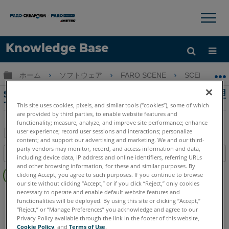
×
×
Knowledge Base
言語
グローバル階層を展開/折りたたむ
ホーム
ソフトウェア
FARO SCENE
SCENE
ヘルプ
サインイン
SCENE Freestyleハンドヘルドスキャンを処理
する
This site uses cookies, pixels, and similar tools (“cookies”), some of which
are provided by third parties, to enable website features and
functionality; measure, analyze, and improve site performance; enhance
user experience; record user sessions and interactions; personalize
content; and support our advertising and marketing. We and our third-
PDF
party vendors may monitor, record, and access information and data,
目次
including device data, IP address and online identifiers, referring URLs
と
ヘ
and other browsing information, for these and similar purposes. By
し
clicking Accept, you agree to such purposes. If you continue to browse
ッ
て
our site without clicking “Accept,” or if you click “Reject,” only cookies
ダ
necessary to operate and enable default website features and
SCENE
2025
2024
2023
2022
2021
2020
2019
保
functionalities will be deployed. By using this site or clicking “Accept,”
ー
存
“Reject,” or “Manage Preferences” you acknowledge and agree to our
な
Privacy Policy available through the link in the footer of this website,
し
Cookie Policy
, and
Terms of Use
.