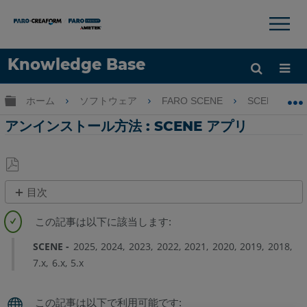
×
×
Knowledge Base
言語
グローバル階層を展開/折りたたむ
ホーム
ソフトウェア
FARO SCENE
SCENE
ヘルプ
サインイン
アンインストール方法 : SCENE アプリ
PDF
目次
と
概
し
要
て
SCENE
2025
2024
2023
2022
2021
2020
2019
2018
保
ワ
7.x
6.x
5.x
存
ー
ク
フ