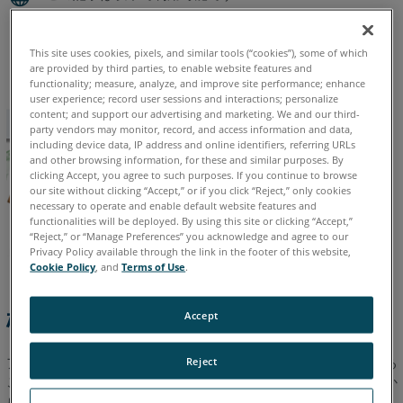
ロ
ー
イタリア語
コリアン
スペイン語
ドイツ語
フランス語
イ
ポルトガル語
中国語
日本語
英語
This site uses cookies, pixels, and similar tools (“cookies”), some of which
ン
are provided by third parties, to enable website features and
タ
functionality; measure, analyze, and improve site performance; enhance
user experience; record user sessions and interactions; personalize
フ
content; and support our advertising and marketing. We and our third-
ェ
party vendors may monitor, record, and access information and data,
ー
including device data, IP address and online identifiers, referring URLs
and other browsing information, for these and similar purposes. By
ス
clicking Accept, you agree to such purposes. If you continue to browse
を
our site without clicking “Accept,” or if you click “Reject,” only cookies
使
necessary to operate and enable default website features and
functionalities will be deployed. By using this site or clicking “Accept,”
用
“Reject,” or “Manage Preferences” you acknowledge and agree to our
従
Privacy Policy available through the link in the footer of this website,
来
Cookie Policy
, and
Terms of Use
.
の
イ
概要
Accept
ン
タ
アプリは
アプリ
ウィンドウでアンインストールまたは無効にする
Reject
ー
ことができます。アプリをアンインストールすると、パソコンか
フ
ら削除されます。無効になっているアプリは SCENE では無効で