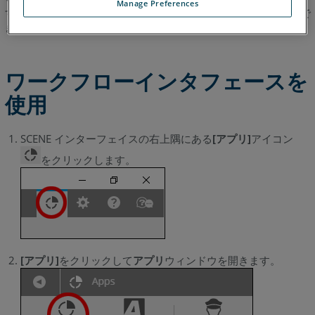
ェ
Manage Preferences
すが、アプリを再インストールすることなくいつでも再有効化で
イ
きます。
ス
の
使
ワークフローインタフェースを
用
使用
関
連
項
SCENE インターフェイスの右上隅にある
[アプリ]
アイコン
目
をクリックします。
[アプリ]
をクリックして
アプリ
ウィンドウを開きます。