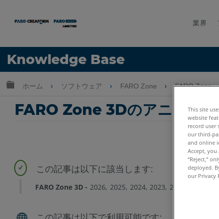
業界
言語
Knowledge Base
ヘルプ
サインイン
グローバル階層を展開/折りたたむ
ホーム
ソフトウェア
FARO Zone
FARO Zone
FARO Zone 3Dのアニ
This site us
website feat
record user 
our third-pa
and online i
Accept, you 
“Reject,” on
deployed. By
our Privacy 
FARO Zone 3D
2026
2025
2024
2023
2022
2021
20