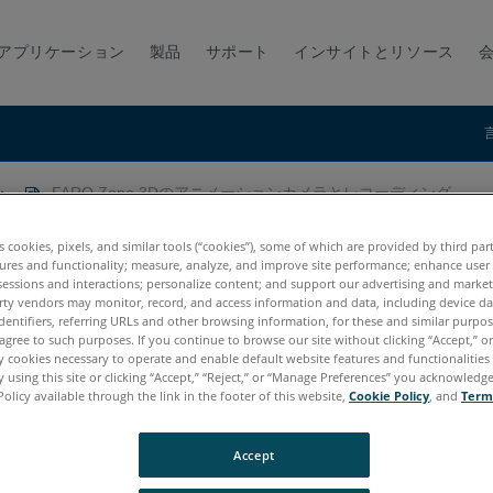
アプリケーション
製品
サポート
インサイトとリソース
FARO Zone 3Dのアニメーションカメラとレコーディング
メーションカメラとレコーディング
es cookies, pixels, and similar tools (“cookies”), some of which are provided by third par
ures and functionality; measure, analyze, and improve site performance; enhance user
sessions and interactions; personalize content; and support our advertising and marke
rty vendors may monitor, record, and access information and data, including device da
dentifiers, referring URLs and other browsing information, for these and similar purpose
agree to such purposes. If you continue to browse our site without clicking “Accept,” or 
ly cookies necessary to operate and enable default website features and functionalities 
 using this site or clicking “Accept,” “Reject,” or “Manage Preferences” you acknowledg
Policy available through the link in the footer of this website,
Cookie Policy
, and
Term
20
2019
2018
Accept