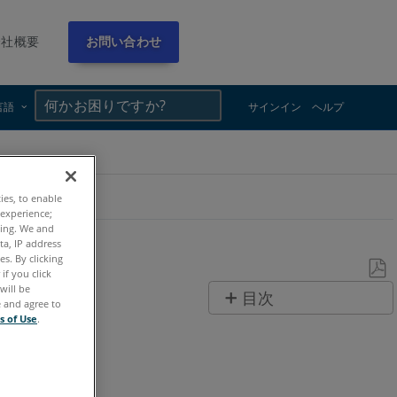
会社概要
お問い合わせ
×
×
言語
サインイン
ヘルプ
ties, to enable
 experience;
ting. We and
ta, IP address
s. By clicking
if you click
will be
PDF
目次
e and agree to
と
s of Use
.
ヘ
し
ッ
て
ダ
保