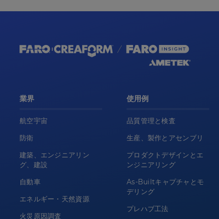
業界
使用例
航空宇宙
品質管理と検査
防衛
生産、製作とアセンブリ
建築、エンジニアリン
プロダクトデザインとエ
グ、建設
ンジニアリング
自動車
As-Builtキャプチャとモ
デリング
エネルギー・天然資源
プレハブ工法
火災原因調査