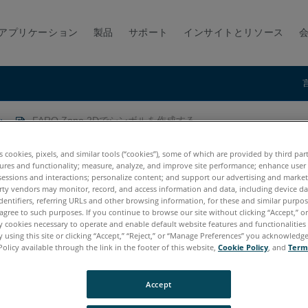
アプリケーション
製品
サポート
インサイトとリソース
FARO Zone 2Dでシンボルを作成する
を作成する
es cookies, pixels, and similar tools (“cookies”), some of which are provided by third par
ures and functionality; measure, analyze, and improve site performance; enhance user
sessions and interactions; personalize content; and support our advertising and marke
rty vendors may monitor, record, and access information and data, including device da
dentifiers, referring URLs and other browsing information, for these and similar purpose
agree to such purposes. If you continue to browse our site without clicking “Accept,” or 
ly cookies necessary to operate and enable default website features and functionalities 
 using this site or clicking “Accept,” “Reject,” or “Manage Preferences” you acknowledg
Policy available through the link in the footer of this website,
Cookie Policy
, and
Term
20
2019
2018
Accept