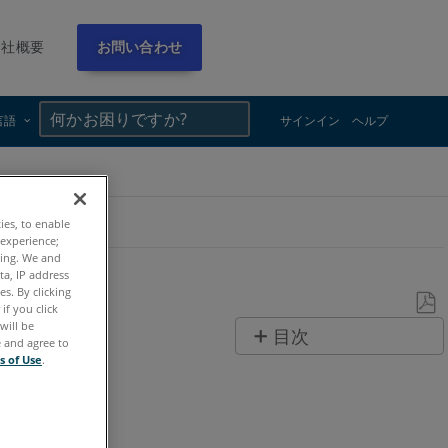
会社概要
お問い合わせ
×
×
言語
サインイン
ヘルプ
ties, to enable
 experience;
ting. We and
ta, IP address
s. By clicking
if you click
will be
PDF
目次
e and agree to
と
s of Use
.
ヘ
し
ッ
て
ダ
保