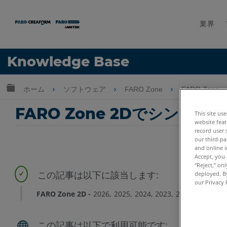
業界
言語
Knowledge Base
ヘルプ
サインイン
グローバル階層を展開/折りたたむ
ホーム
ソフトウェア
FARO Zone
FARO Zone
FARO Zone 2Dでシンボル
This site us
website feat
record user 
our third-pa
and online i
Accept, you 
“Reject,” on
deployed. By
our Privacy 
FARO Zone 2D
2026
2025
2024
2023
2022
2021
20