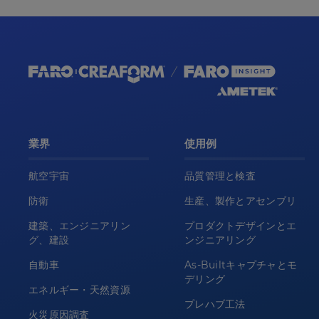
業界
使用例
航空宇宙
品質管理と検査
防衛
生産、製作とアセンブリ
建築、エンジニアリン
プロダクトデザインとエ
グ、建設
ンジニアリング
自動車
As-Builtキャプチャとモ
デリング
エネルギー・天然資源
プレハブ工法
火災原因調査