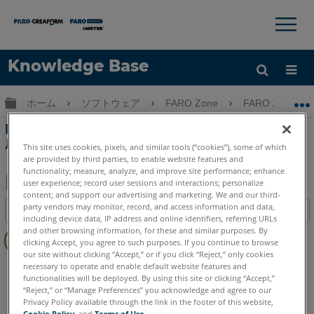
×
×
Knowledge Base
言語
グローバル階層を展開/折りたたむ
ホーム
ソフトウェア
FARO Zone
FARO Zone
ヘルプ
サインイン
FARO Zone 3DでのVRトレーニング環境の作
成
This site uses cookies, pixels, and similar tools (“cookies”), some of which
are provided by third parties, to enable website features and
functionality; measure, analyze, and improve site performance; enhance
user experience; record user sessions and interactions; personalize
content; and support our advertising and marketing. We and our third-
PDF
party vendors may monitor, record, and access information and data,
目次
と
including device data, IP address and online identifiers, referring URLs
ヘ
and other browsing information, for these and similar purposes. By
し
clicking Accept, you agree to such purposes. If you continue to browse
ッ
て
our site without clicking “Accept,” or if you click “Reject,” only cookies
ダ
FARO Zone 3D
2026
2025
2024
2023
2022
2021
necessary to operate and enable default website features and
保
ー
functionalities will be deployed. By using this site or clicking “Accept,”
2020
2019
存
“Reject,” or “Manage Preferences” you acknowledge and agree to our
な
Privacy Policy available through the link in the footer of this website,
し
Cookie Policy
, and
Terms of Use
.