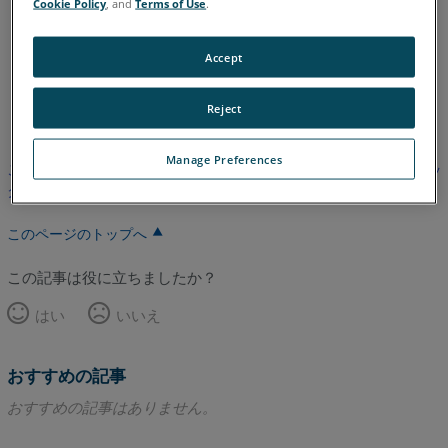
2020
2019
2018
Cookie Policy
, and
Terms of Use
.
Accept
英語
Reject
Manage Preferences
この記事は翻訳されていません。英語版を見るにはここをクリッ
クしてください。
このページのトップへ
この記事は役に立ちましたか？
はい
いいえ
おすすめの記事
おすすめの記事はありません。