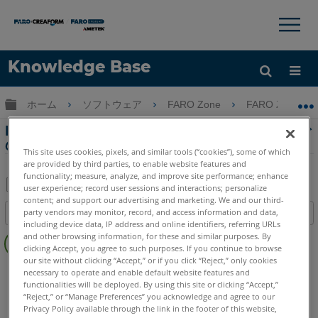
×
×
Knowledge Base
言語
グローバル階層を展開/折りたたむ
ホーム
ソフトウェア
FARO Zone
FARO Zone
ヘルプ
サインイン
FARO ZONE 3DインポートのためのSCENEで
のスキャンの準備
This site uses cookies, pixels, and similar tools (“cookies”), some of which
are provided by third parties, to enable website features and
functionality; measure, analyze, and improve site performance; enhance
user experience; record user sessions and interactions; personalize
content; and support our advertising and marketing. We and our third-
PDF
party vendors may monitor, record, and access information and data,
目次
と
including device data, IP address and online identifiers, referring URLs
ヘ
し
and other browsing information, for these and similar purposes. By
ッ
clicking Accept, you agree to such purposes. If you continue to browse
て
our site without clicking “Accept,” or if you click “Reject,” only cookies
ダ
SCENE
2025
2024
2023
2022
2021
2020
2019
2018
保
necessary to operate and enable default website features and
ー
functionalities will be deployed. By using this site or clicking “Accept,”
7.x
存
“Reject,” or “Manage Preferences” you acknowledge and agree to our
な
FARO Zone 3D
2026
2025
2024
2023
2022
2021
Privacy Policy available through the link in the footer of this website,
し