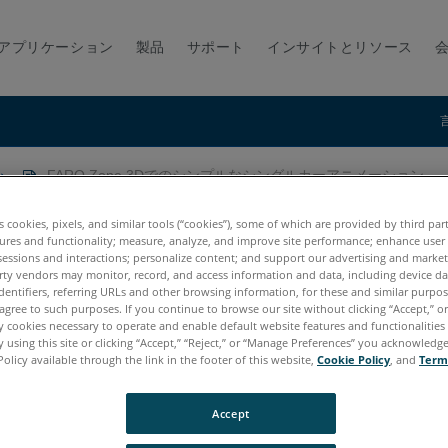
アプリケーション
製品
サポート
インサイトとリソース
FARO Zone 3Dでのシンプルなシングルカーアニメーション
ンプルなシングルカーアニメーション
es cookies, pixels, and similar tools (“cookies”), some of which are provided by third par
ures and functionality; measure, analyze, and improve site performance; enhance user
sessions and interactions; personalize content; and support our advertising and marke
rty vendors may monitor, record, and access information and data, including device da
dentifiers, referring URLs and other browsing information, for these and similar purpose
agree to such purposes. If you continue to browse our site without clicking “Accept,” or 
ly cookies necessary to operate and enable default website features and functionalities 
 using this site or clicking “Accept,” “Reject,” or “Manage Preferences” you acknowledg
Policy available through the link in the footer of this website,
Cookie Policy
, and
Term
20
2019
2018
Accept