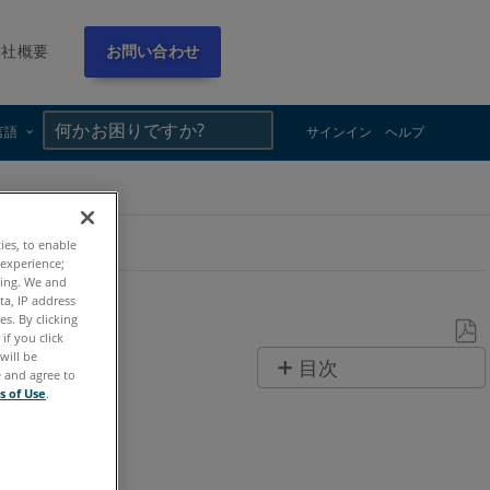
会社概要
お問い合わせ
×
×
言語
サインイン
ヘルプ
ties, to enable
 experience;
ting. We and
ta, IP address
s. By clicking
if you click
will be
PDF
目次
e and agree to
と
s of Use
.
ヘ
し
ッ
て
ダ
保