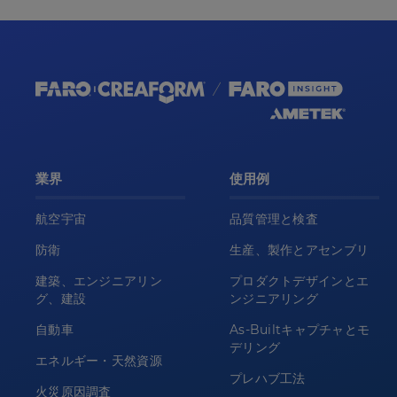
業界
使用例
航空宇宙
品質管理と検査
防衛
生産、製作とアセンブリ
建築、エンジニアリン
プロダクトデザインとエ
グ、建設
ンジニアリング
自動車
As-Builtキャプチャとモ
デリング
エネルギー・天然資源
プレハブ工法
火災原因調査