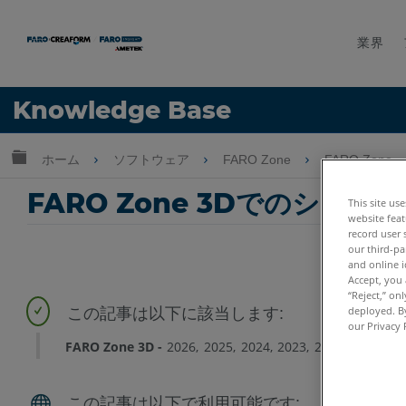
業界
言語
Knowledge Base
ヘルプ
サインイン
グローバル階層を展開/折りたたむ
ホーム
ソフトウェア
FARO Zone
FARO Zone
FARO Zone 3Dでのシ
This site us
website feat
record user 
our third-pa
and online i
Accept, you 
“Reject,” on
deployed. By
our Privacy 
FARO Zone 3D
2026
2025
2024
2023
2022
2021
20