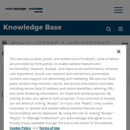
×
×
Knowledge Base
言語
グローバル階層を展開/折りたたむ
ホーム
ソフトウェア
レガシーソフトウェア
レガシ
ヘルプ
サインイン
Fire ZoneとInsurance Zoneのヒントシート
This site uses cookies, pixels, and similar tools (“cookies”), some of which
are provided by third parties, to enable website features and
functionality; measure, analyze, and improve site performance; enhance
user experience; record user sessions and interactions; personalize
PDF
content; and support our advertising and marketing. We and our third-
目次
party vendors may monitor, record, and access information and data,
と
ヘ
including device data, IP address and online identifiers, referring URLs
し
and other browsing information, for these and similar purposes. By
ッ
て
clicking Accept, you agree to such purposes. If you continue to browse
ダ
our site without clicking “Accept,” or if you click “Reject,” only cookies
FARO CAD Zone
Fire & Insurance
保
necessary to operate and enable default website features and
ー
存
functionalities will be deployed. By using this site or clicking “Accept,”
な
“Reject,” or “Manage Preferences” you acknowledge and agree to our
し
Privacy Policy available through the link in the footer of this website,
Cookie Policy
, and
Terms of Use
.