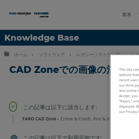
業界
言語
Knowledge Base
ヘルプ
サインイン
グローバル階層を展開/折りたたむ
ホーム
ソフトウェア
レガシーソフトウェア
レガ
CAD Zoneでの画像の消去
This site us
website feat
record user 
our third-pa
and online i
Accept, you 
“Reject,” on
deployed. By
our Privacy 
FARO CAD Zone
Crime & Crash
Fire & Insurance