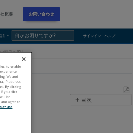
会社概要
お問い合わせ
×
×
言語
サインイン
ヘルプ
eでの画像の消去
ties, to enable
 experience;
ting. We and
ta, IP address
s. By clicking
if you click
will be
PDF
目次
e and agree to
と
s of Use
.
ヘ
し
ッ
て
ダ
保