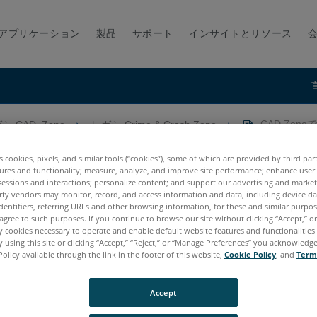
アプリケーション
製品
サポート
インサイトとリソース
シ-CAD_Zone
レガシ-Crime & Crash Zone
CAD Zon
es cookies, pixels, and similar tools (“cookies”), some of which are provided by third par
ures and functionality; measure, analyze, and improve site performance; enhance user
sessions and interactions; personalize content; and support our advertising and marke
rty vendors may monitor, record, and access information and data, including device da
dentifiers, referring URLs and other browsing information, for these and similar purpose
agree to such purposes. If you continue to browse our site without clicking “Accept,” or 
ly cookies necessary to operate and enable default website features and functionalities 
 using this site or clicking “Accept,” “Reject,” or “Manage Preferences” you acknowledg
Policy available through the link in the footer of this website,
Cookie Policy
, and
Term
Accept