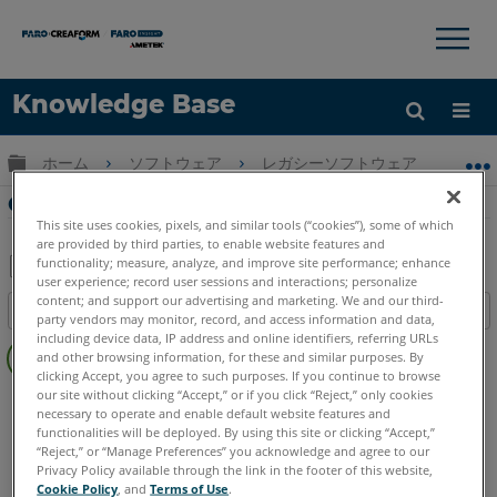
×
×
Knowledge Base
言語
グローバル階層を展開/折りたたむ
ホーム
ソフトウェア
レガシーソフトウェア
レガシ
ヘルプ
サインイン
CAD Zoneのラーニングセンター
This site uses cookies, pixels, and similar tools (“cookies”), some of which
are provided by third parties, to enable website features and
functionality; measure, analyze, and improve site performance; enhance
user experience; record user sessions and interactions; personalize
PDF
content; and support our advertising and marketing. We and our third-
目次
party vendors may monitor, record, and access information and data,
と
ヘ
including device data, IP address and online identifiers, referring URLs
し
and other browsing information, for these and similar purposes. By
ッ
て
clicking Accept, you agree to such purposes. If you continue to browse
ダ
our site without clicking “Accept,” or if you click “Reject,” only cookies
FARO CAD Zone
Crime & Crash
Fire & Insurance
保
necessary to operate and enable default website features and
ー
存
functionalities will be deployed. By using this site or clicking “Accept,”
な
“Reject,” or “Manage Preferences” you acknowledge and agree to our
し
Privacy Policy available through the link in the footer of this website,
Cookie Policy
, and
Terms of Use
.