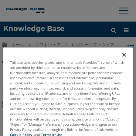
×
×
Knowledge Base
言語
グローバル階層を展開/折りたたむ
ホーム
ソフトウェア
レガシーソフトウェア
レガシ
ヘルプ
サインイン
コンピュータシステム要件 : レガシ-CAM2
Gage
This site uses cookies, pixels, and similar tools (“cookies”), some of which
are provided by third parties, to enable website features and
functionality; measure, analyze, and improve site performance; enhance
user experience; record user sessions and interactions; personalize
content; and support our advertising and marketing. We and our third-
PDF
party vendors may monitor, record, and access information and data,
目次
including device data, IP address and online identifiers, referring URLs
と
ヘ
and other browsing information, for these and similar purposes. By
し
clicking Accept, you agree to such purposes. If you continue to browse
ッ
て
our site without clicking “Accept,” or if you click “Reject,” only cookies
ダ
necessary to operate and enable default website features and
レガシーソフトウェア
CAM2 Gage
保
functionalities will be deployed. By using this site or clicking “Accept,”
ー
存
“Reject,” or “Manage Preferences” you acknowledge and agree to our
な
Privacy Policy available through the link in the footer of this website,
し
Cookie Policy
, and
Terms of Use
.