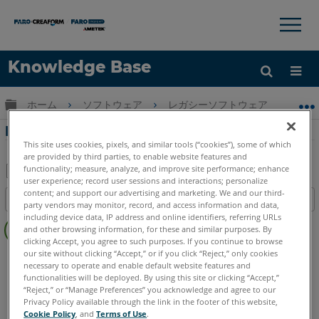
×
×
Knowledge Base
言語
グローバル階層を展開/折りたたむ
ホーム
ソフトウェア
レガシーソフトウェア
レガシ
ヘルプ
サインイン
FARO HDの写真へのリンク
This site uses cookies, pixels, and similar tools (“cookies”), some of which
are provided by third parties, to enable website features and
functionality; measure, analyze, and improve site performance; enhance
user experience; record user sessions and interactions; personalize
PDF
content; and support our advertising and marketing. We and our third-
目次
party vendors may monitor, record, and access information and data,
と
ヘ
including device data, IP address and online identifiers, referring URLs
し
and other browsing information, for these and similar purposes. By
ッ
て
clicking Accept, you agree to such purposes. If you continue to browse
ダ
our site without clicking “Accept,” or if you click “Reject,” only cookies
FARO 360
HD
保
necessary to operate and enable default website features and
ー
存
functionalities will be deployed. By using this site or clicking “Accept,”
な
“Reject,” or “Manage Preferences” you acknowledge and agree to our
し
Privacy Policy available through the link in the footer of this website,
Cookie Policy
, and
Terms of Use
.