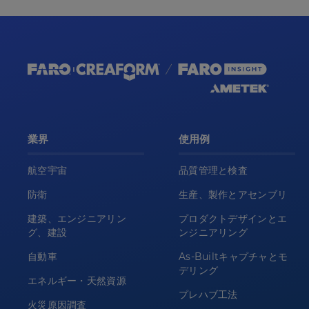
業界
使用例
航空宇宙
品質管理と検査
防衛
生産、製作とアセンブリ
建築、エンジニアリン
プロダクトデザインとエ
グ、建設
ンジニアリング
自動車
As-Builtキャプチャとモ
デリング
エネルギー・天然資源
プレハブ工法
火災原因調査