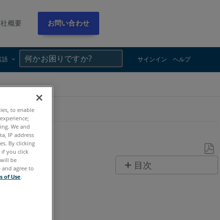
会社概要
お問い合わせ
×
×
言語
サインイン
ヘルプ
ties, to enable
 experience;
ting. We and
ta, IP address
s. By clicking
if you click
will be
PDF
目次
e and agree to
と
s of Use
.
ヘ
し
ッ
て
ダ
保