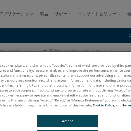
アプリケーション
製品
サポート
インサイトとリソース
シ-FARO Insight
互換性 : FARO Insight と Windows
indows
es cookies, pixels, and similar tools (“cookies”), some of which are provided by third par
ures and functionality; measure, analyze, and improve site performance; enhance user
sessions and interactions; personalize content; and support our advertising and marke
rty vendors may monitor, record, and access information and data, including device da
dentifiers, referring URLs and other browsing information, for these and similar purpose
agree to such purposes. If you continue to browse our site without clicking “Accept,” or 
ly cookies necessary to operate and enable default website features and functionalities 
 using this site or clicking “Accept,” “Reject,” or “Manage Preferences” you acknowledg
Policy available through the link in the footer of this website,
Cookie Policy
, and
Term
Accept