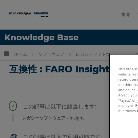
業界
言語
Knowledge Base
ヘルプ
サインイン
グローバル階層を展開/折りたたむ
ホーム
ソフトウェア
レガシーソフトウェア
レガ
互換性 : FARO Insight と W
This site us
website feat
record user 
our third-pa
and online i
Accept, you 
“Reject,” on
deployed. By
our Privacy 
レガシーソフトウェア
Insight