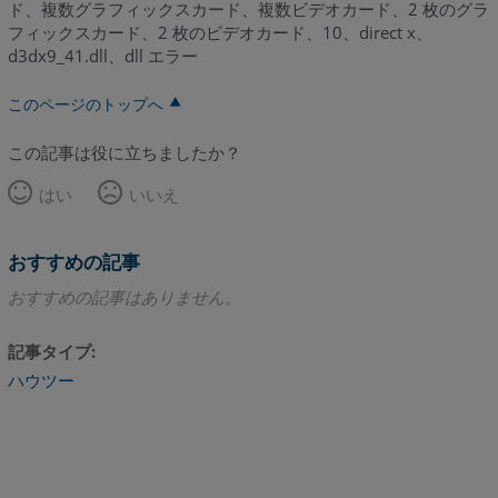
ド、複数グラフィックスカード、複数ビデオカード、2 枚のグラ
コ
フィックスカード、2 枚のビデオカード、10、direct x、
ン
d3dx9_41.dll、dll エラー
ト
ロ
このページのトップへ
ー
ル
この記事は役に立ちましたか？
パ
はい
いいえ
ネ
ル
で
おすすめの記事
グ
ラ
おすすめの記事はありません。
フ
ィ
記事タイプ
ッ
ハウツー
ク
ス
カ
ー
ド