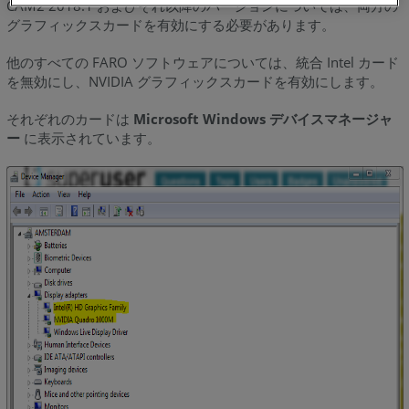
CAM2 2018.1 およびそれ以降のバージョンについては、両方の
定
グラフィックスカードを有効にする必要があります。
HP
ノ
他のすべての FARO ソフトウェアについては、統合 Intel カード
ー
を無効にし、NVIDIA グラフィックスカードを有効にします。
ト
それぞれのカードは
パ
Microsoft Windows デバイスマネージャ
ー
に表示されています。
ソ
コ
ン
ハ
イ
ブ
リ
ッ
ド
グ
ラ
フ
ィ
ッ