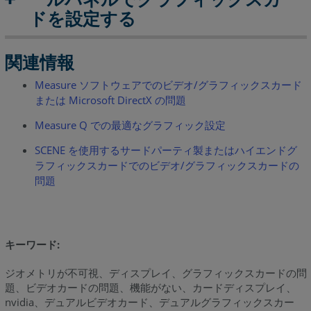
ドを設定する
Windows
10
か
関連情報
ら
Measure ソフトウェアでのビデオ/グラフィックスカード
BIOS
または Microsoft DirectX の問題
を
起
Measure Q での最適なグラフィック設定
動
SCENE を使用するサードパーティ製またはハイエンドグ
グ
ラフィックスカードでのビデオ/グラフィックスカードの
ラ
問題
フ
ィ
ッ
ク
キーワード:
ス
カ
ジオメトリが不可視、ディスプレイ、グラフィックスカードの問
ー
題、ビデオカードの問題、機能がない、カードディスプレイ、
ド
nvidia、デュアルビデオカード、デュアルグラフィックスカー
の