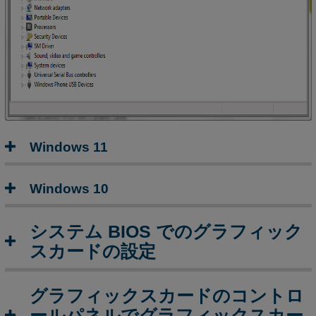
ク
ス
の
無
効
化
（G4
お
よ
Windows 11
び
G5）
Windows 10
Dell
ノ
ー
システム BIOS でのグラフィック
ト
スカードの設定
パ
ソ
コ
グラフィックスカードのコントロ
ン
ールパネルでグラフィックスカー
: