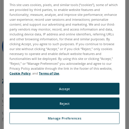
10
This site uses cookies, pixels, and similar tools (“cookies”), some of which
イタリア語
コリアン
スペイン語
ドイツ語
フランス語
are provided by third parties, to enable website features and
シ
ポルトガル語
中国語
日本語
英語
functionality; measure, analyze, and improve site performance; enhance
ス
user experience; record user sessions and interactions; personalize
content; and support our advertising and marketing. We and our third-
テ
party vendors may monitor, record, and access information and data,
ム
including device data, IP address and online identifiers, referring URLs
BIOS
and other browsing information, for these and similar purposes. By
clicking Accept, you agree to such purposes. If you continue to browse
で
our site without clicking “Accept,” or if you click “Reject,” only cookies
の
necessary to operate and enable default website features and
グ
functionalities will be deployed. By using this site or clicking “Accept,”
ラ
“Reject,” or “Manage Preferences” you acknowledge and agree to our
Privacy Policy available through the link in the footer of this website,
フ
Cookie Policy
, and
Terms of Use
.
ィ
概要
ッ
ク
Accept
多くのコンピュータにはグラフィックスカードが2枚搭載されて
ス
います。1つは統合型、もう1つはグラフィックス専用です。以
カ
Reject
下のリストに示した通り、統合カードが有効/無効になっていな
ー
い場合、FARO
ソフトウェアにグラフィック表示上の問題が発
®
ド
Manage Preferences
生する可能性があります。
の
設