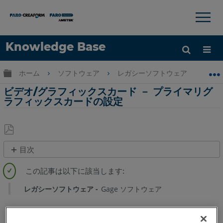
×
×
Knowledge Base
言語
グローバル階層を展開/折りたたむ
ホーム
ソフトウェア
レガシーソフトウェア
レガシ
ヘルプ
サインイン
ビデオ/グラフィックスカード － プライマリグ
ラフィックスカードの設定
PDF
目次
と
概
し
要
て
Windows
レガシーソフトウェア
Gage ソフトウェア
保
11
存
Windows