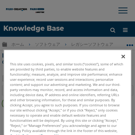
×
×
Knowledge Base
言語
グローバル階層を展開/折りたたむ
ホーム
ソフトウェア
レガシーソフトウェア
レガシ
ヘルプ
サインイン
Measure 10 での平行度、直角度および傾斜度
の作業手順
This site uses cookies, pixels, and similar tools (“cookies”), some of which
are provided by third parties, to enable website features and
functionality; measure, analyze, and improve site performance; enhance
user experience; record user sessions and interactions; personalize
content; and support our advertising and marketing. We and our third-
PDF
party vendors may monitor, record, and access information and data,
目次
と
including device data, IP address and online identifiers, referring URLs
ヘ
し
and other browsing information, for these and similar purposes. By
ッ
clicking Accept, you agree to such purposes. If you continue to browse
て
our site without clicking “Accept,” or if you click “Reject,” only cookies
ダ
CAM2
Measure 10
保
necessary to operate and enable default website features and
ー
functionalities will be deployed. By using this site or clicking “Accept,”
存
“Reject,” or “Manage Preferences” you acknowledge and agree to our
な
Privacy Policy available through the link in the footer of this website,
し