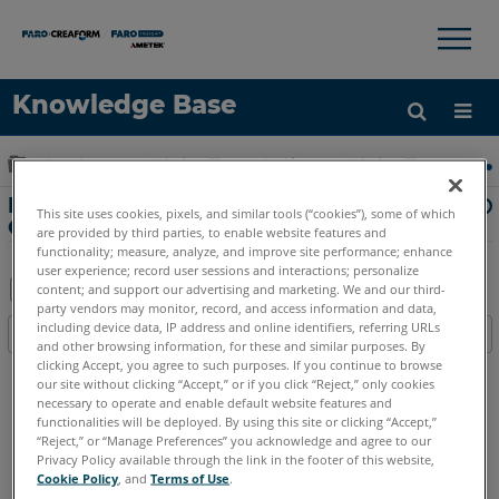
×
×
Knowledge Base
言語
グローバル階層を展開/折りたたむ
ホーム
ソフトウェア
レガシーソフトウェア
レガシ
ヘルプ
サインイン
Measure 10 または Q でのポリラインデータの
This site uses cookies, pixels, and similar tools (“cookies”), some of which
CAD 形式へのエクスポートの問題
are provided by third parties, to enable website features and
functionality; measure, analyze, and improve site performance; enhance
user experience; record user sessions and interactions; personalize
content; and support our advertising and marketing. We and our third-
party vendors may monitor, record, and access information and data,
PDF
including device data, IP address and online identifiers, referring URLs
目次
と
and other browsing information, for these and similar purposes. By
ヘ
clicking Accept, you agree to such purposes. If you continue to browse
し
our site without clicking “Accept,” or if you click “Reject,” only cookies
ッ
て
necessary to operate and enable default website features and
ダ
functionalities will be deployed. By using this site or clicking “Accept,”
保
ー
“Reject,” or “Manage Preferences” you acknowledge and agree to our
英語
存
Privacy Policy available through the link in the footer of this website,
な
Cookie Policy
, and
Terms of Use
.
し