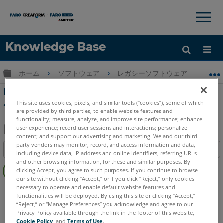
×
×
Knowledge Base
言語
グローバル階層を展開/折りたたむ
ホーム
ソフトウェア
レガシーソフトウェア
レガシ
ヘルプ
サインイン
Measure 10 の試用バージョンへの CAD モデ
ルのインポート
This site uses cookies, pixels, and similar tools (“cookies”), some of which
are provided by third parties, to enable website features and
functionality; measure, analyze, and improve site performance; enhance
user experience; record user sessions and interactions; personalize
content; and support our advertising and marketing. We and our third-
PDF
party vendors may monitor, record, and access information and data,
目次
including device data, IP address and online identifiers, referring URLs
と
ヘ
and other browsing information, for these and similar purposes. By
し
clicking Accept, you agree to such purposes. If you continue to browse
ッ
て
our site without clicking “Accept,” or if you click “Reject,” only cookies
ダ
necessary to operate and enable default website features and
CAM2
Measure 10
保
functionalities will be deployed. By using this site or clicking “Accept,”
ー
存
“Reject,” or “Manage Preferences” you acknowledge and agree to our
な
Privacy Policy available through the link in the footer of this website,
し
Cookie Policy
, and
Terms of Use
.