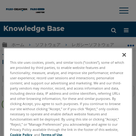
×
×
Knowledge Base
言語
グローバル階層を展開/折りたたむ
ホーム
ソフトウェア
レガシーソフトウェア
レガシ
ヘルプ
サインイン
での検査のためのライブカラースキャン
Measure 10
This site uses cookies, pixels, and similar tools (“cookies”), some of which
are provided by third parties, to enable website features and
functionality; measure, analyze, and improve site performance; enhance
user experience; record user sessions and interactions; personalize
content; and support our advertising and marketing. We and our third-
PDF
party vendors may monitor, record, and access information and data,
目次
including device data, IP address and online identifiers, referring URLs
と
ヘ
and other browsing information, for these and similar purposes. By
し
clicking Accept, you agree to such purposes. If you continue to browse
ッ
て
our site without clicking “Accept,” or if you click “Reject,” only cookies
ダ
necessary to operate and enable default website features and
CAM2
Measure 10
保
functionalities will be deployed. By using this site or clicking “Accept,”
ー
存
“Reject,” or “Manage Preferences” you acknowledge and agree to our
な
Privacy Policy available through the link in the footer of this website,
し
Cookie Policy
, and
Terms of Use
.