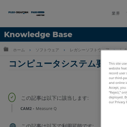
業界
言語
Knowledge Base
ヘルプ
サインイン
グローバル階層を展開/折りたたむ
ホーム
ソフトウェア
レガシーソフトウェア
レガ
コンピュータシステム要件 : Me
This site us
website feat
record user 
our third-pa
and online i
Accept, you 
“Reject,” on
deployed. By
our Privacy 
CAM2
Measure Q