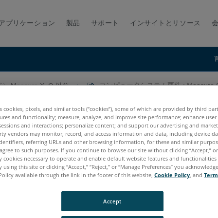
アプリケーション
製品
サポート
インサイトとリソース
シ-Measure X, Q 以前
コンピュータシステム要件 : Measure 
asure Q
es cookies, pixels, and similar tools (“cookies”), some of which are provided by third par
ures and functionality; measure, analyze, and improve site performance; enhance user
sessions and interactions; personalize content; and support our advertising and marke
rty vendors may monitor, record, and access information and data, including device da
dentifiers, referring URLs and other browsing information, for these and similar purpose
agree to such purposes. If you continue to browse our site without clicking “Accept,” or 
ly cookies necessary to operate and enable default website features and functionalities 
 using this site or clicking “Accept,” “Reject,” or “Manage Preferences” you acknowledg
Policy available through the link in the footer of this website,
Cookie Policy
, and
Term
Accept