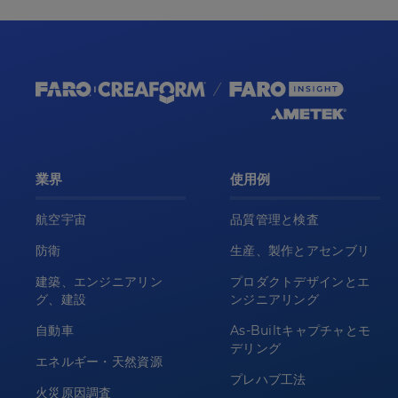
業界
使用例
航空宇宙
品質管理と検査
防衛
生産、製作とアセンブリ
建築、エンジニアリン
プロダクトデザインとエ
グ、建設
ンジニアリング
自動車
As-Builtキャプチャとモ
デリング
エネルギー・天然資源
プレハブ工法
火災原因調査