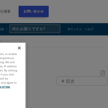
会社概要
お問い合わせ
×
×
言語
サインイン
ヘルプ
Q
ties, to enable
 experience;
ting. We and
ta, IP address
s. By clicking
if you click
will be
PDF
目次
e and agree to
と
s of Use
.
ヘ
し
ッ
て
ダ
保