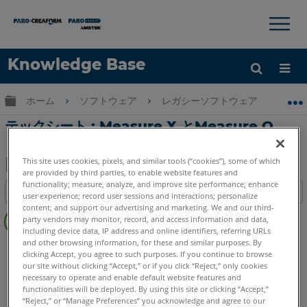
×
×
Knowledge Base
言語
グローバル階層を展開/折りたたむ
ホーム
ソフトウェア
レガシーソフトウェア
レガシ-
ヘルプ
サインイン
テックシート : Measure X とMeasure Q
This site uses cookies, pixels, and similar tools (“cookies”), some of which
are provided by third parties, to enable website features and
PDF
functionality; measure, analyze, and improve site performance; enhance
目次
user experience; record user sessions and interactions; personalize
と
ヘ
content; and support our advertising and marketing. We and our third-
し
party vendors may monitor, record, and access information and data,
ッ
て
including device data, IP address and online identifiers, referring URLs
ダ
and other browsing information, for these and similar purposes. By
CAM2
Measure Q
Measure X
保
clicking Accept, you agree to such purposes. If you continue to browse
ー
存
our site without clicking “Accept,” or if you click “Reject,” only cookies
な
necessary to operate and enable default website features and
functionalities will be deployed. By using this site or clicking “Accept,”
し
“Reject,” or “Manage Preferences” you acknowledge and agree to our