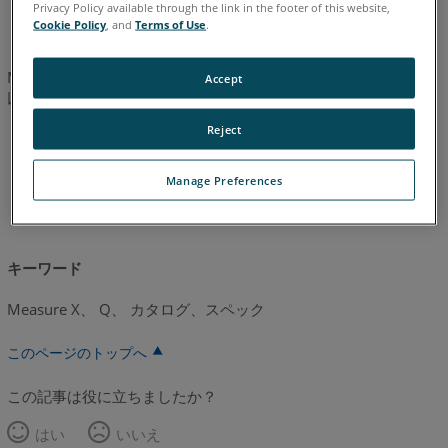
ドイツ語
日本語
英語
Privacy Policy available through the link in the footer of this website,
Cookie Policy
, and
Terms of Use
.
Measure X およびMeasure Q の技術仕様を含むテックシートを
Accept
以下のリンクから確認下さい。
Reject
Measure X
Manage Preferences
Measure Q
キーワード
Measure X、 Q、 カタログ、スペック
このページのトップへ
この記事は役に立ちましたか？
はい
いいえ