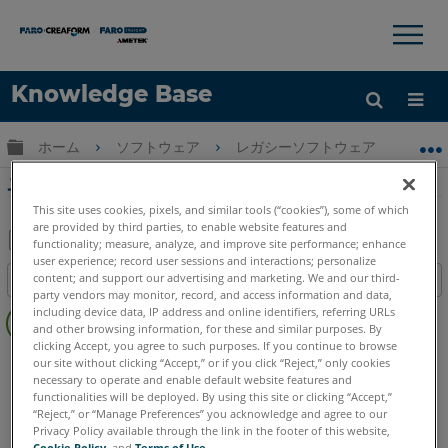
×
×
Knowledge Base
言語
グローバル階層を展開/折りたたむ
ホーム
ソフトウェア
レガシーソフトウェア
レガシ-
ヘルプ
サインイン
ユーザーマニュアル : Measure X SPC Graph
This site uses cookies, pixels, and similar tools (“cookies”), some of which
are provided by third parties, to enable website features and
functionality; measure, analyze, and improve site performance; enhance
user experience; record user sessions and interactions; personalize
PDF
content; and support our advertising and marketing. We and our third-
目次
と
party vendors may monitor, record, and access information and data,
ヘ
し
including device data, IP address and online identifiers, referring URLs
ッ
and other browsing information, for these and similar purposes. By
て
clicking Accept, you agree to such purposes. If you continue to browse
ダ
CAM2
Measure X
保
our site without clicking “Accept,” or if you click “Reject,” only cookies
ー
necessary to operate and enable default website features and
存
functionalities will be deployed. By using this site or clicking “Accept,”
な
“Reject,” or “Manage Preferences” you acknowledge and agree to our
し
Privacy Policy available through the link in the footer of this website,
Cookie Policy
, and
Terms of Use
.